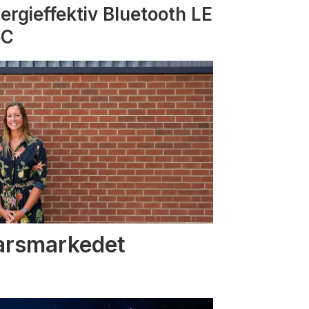
ergieffektiv Bluetooth LE
oC
varsmarkedet