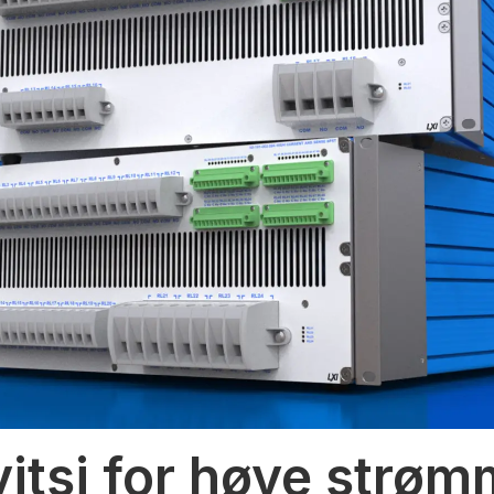
vitsj for høye strø