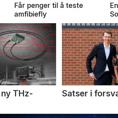
Får penger til å teste
En
amfibiefly
S
i ny THz-
Satser i fors