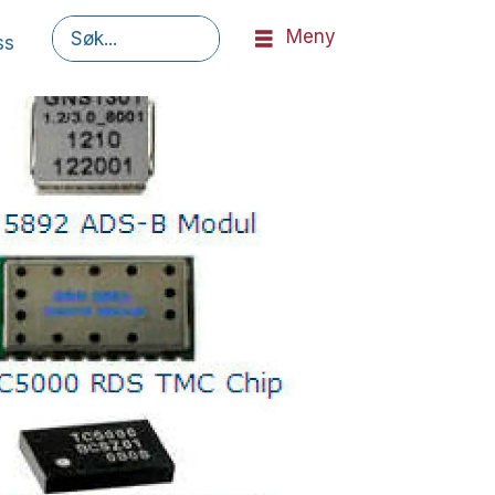
Meny
ss
Søk