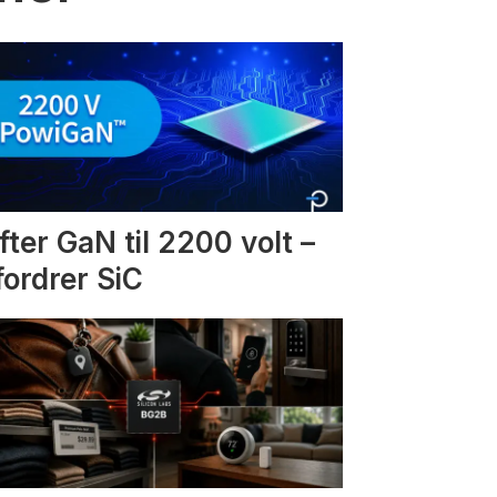
fter GaN til 2200 volt –
fordrer SiC