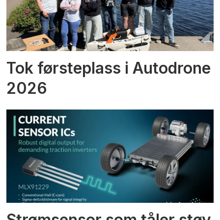
Tok førsteplass i Autodrone
2026
Strømsensor som tåler støy