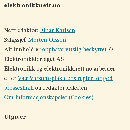
elektronikknett.no
Nettredaktør:
Einar Karlsen
Salgssjef:
Morten Olsson
Alt innhold er
opphavsrettslig beskyttet
©
Elektronikkforlaget AS.
Elektronikk og elektronikknett.no arbeider
etter
Vær Varsom-plakatens regler for god
presseskikk
og redaktørplakaten
Om Informasjonskapsler (Cookies)
Utgiver