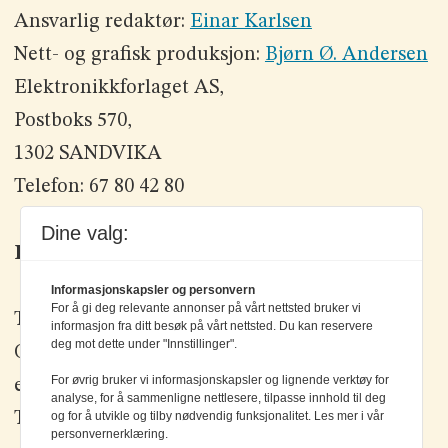
Ansvarlig redaktør:
Einar Karlsen
Nett- og grafisk produksjon:
Bjørn Ø. Andersen
Elektronikkforlaget AS,
Postboks 570,
1302 SANDVIKA
Telefon: 67 80 42 80
Dine valg:
Kontakt oss
Informasjonskapsler og personvern
For å gi deg relevante annonser på vårt nettsted bruker vi
Tlf: +47 67 80 42 80
informasjon fra ditt besøk på vårt nettsted. Du kan reservere
deg mot dette under "Innstillinger".
Olav Brunborgs vei 6, 1396 Billingstad
For øvrig bruker vi informasjonskapsler og lignende verktøy for
epost:
elektronikk@elektronikkforlaget.no
analyse, for å sammenligne nettlesere, tilpasse innhold til deg
Tips oss:
tips@elektronikkforlaget.no
og for å utvikle og tilby nødvendig funksjonalitet. Les mer i vår
personvernerklæring.