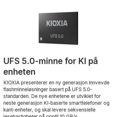
UFS 5.0-minne for KI på
enheten
KIOXIA presenterer en ny generasjon innvevde
flashminneløsninger basert på UFS 5.0-
standarden. De nye enhetene er utviklet for
neste generasjon KI-baserte smarttelefoner og
kant-enheter, og skal levere sekvensielle
lesehastigheter på opptil 10 GB/s.