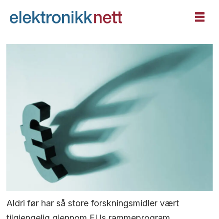
Aldri før har så store forskningsmidler vært
tilgjengelig gjennom EUs rammeprogram.