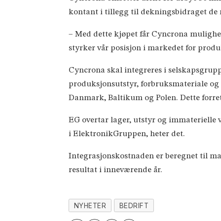
kontant i tillegg til dekningsbidraget de 
– Med dette kjøpet får Cyncrona muligh
styrker vår posisjon i markedet for prod
Cyncrona skal integreres i selskapsgrup
produksjonsutstyr, forbruksmateriale og 
Danmark, Baltikum og Polen. Dette forret
EG overtar lager, utstyr og immaterielle 
i ElektronikGruppen, heter det.
Integrasjonskostnaden er beregnet til maks
resultat i inneværende år.
NYHETER
BEDRIFT