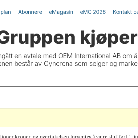
plan
Abonnere
eMagasin
eMC 2026
Kontakt o
kGruppen kjøpe
gått en avtale med OEM International AB om å 
jonen består av Cyncrona som selger og marke
oner kroner, og overtakelsen forventes å være sluttført 1. ju