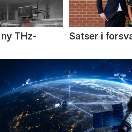
i ny THz-
Satser i fors