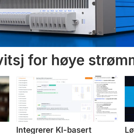
vitsj for høye strø
Integrerer KI-basert
Lø