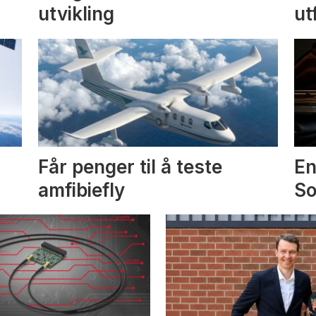
utvikling
ut
Får penger til å teste
En
amfibiefly
S