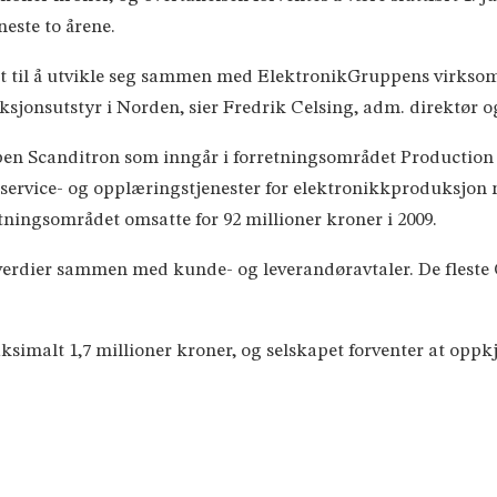
neste to årene.
et til å utvikle seg sammen med ElektronikGruppens virks
uksjonsutstyr i Norden, sier Fredrik Celsing, adm. direktør 
pen Scanditron som inngår i forretningsområdet Production 
service- og opplæringstjenester for elektronikkproduksjon 
ningsområdet omsatte for 92 millioner kroner i 2009.
verdier sammen med kunde- og leverandøravtaler. De fleste C
imalt 1,7 millioner kroner, og selskapet forventer at oppkjøp