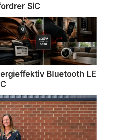
fordrer SiC
ergieffektiv Bluetooth LE
oC