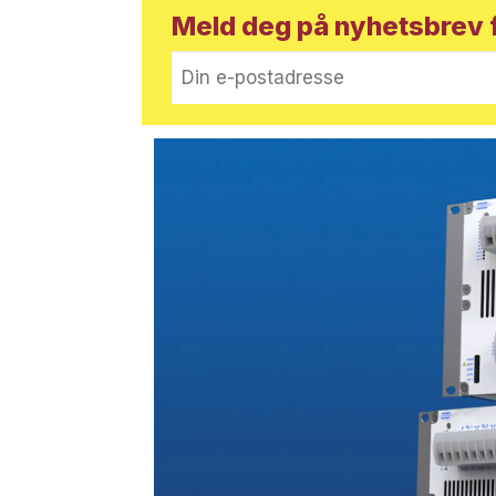
Meld deg på nyhetsbrev f