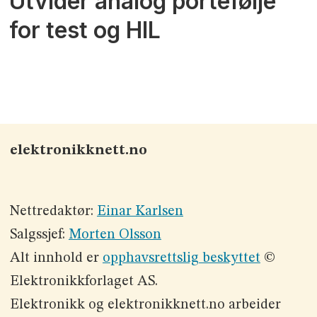
Utvider analog portefølje
for test og HIL
elektronikknett.no
Nettredaktør:
Einar Karlsen
Salgssjef:
Morten Olsson
Alt innhold er
opphavsrettslig beskyttet
©
Elektronikkforlaget AS.
Elektronikk og elektronikknett.no arbeider