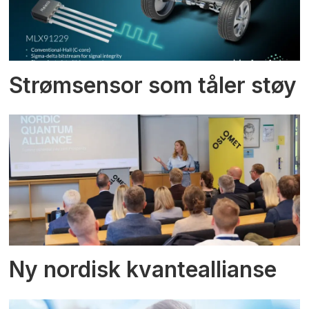
Strømsensor som tåler støy
Ny nordisk kvanteallianse