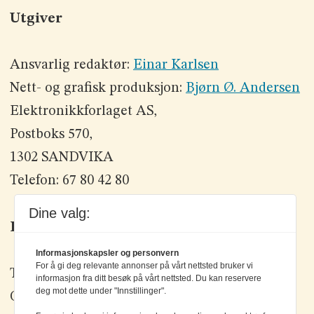
Utgiver
Ansvarlig redaktør:
Einar Karlsen
Nett- og grafisk produksjon:
Bjørn Ø. Andersen
Elektronikkforlaget AS,
Postboks 570,
1302 SANDVIKA
Telefon: 67 80 42 80
Dine valg:
Kontakt oss
Informasjonskapsler og personvern
For å gi deg relevante annonser på vårt nettsted bruker vi
Tlf: +47 67 80 42 80
informasjon fra ditt besøk på vårt nettsted. Du kan reservere
deg mot dette under "Innstillinger".
Olav Brunborgs vei 6, 1396 Billingstad