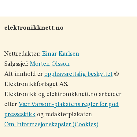
elektronikknett.no
Nettredaktør:
Einar Karlsen
Salgssjef:
Morten Olsson
Alt innhold er
opphavsrettslig beskyttet
©
Elektronikkforlaget AS.
Elektronikk og elektronikknett.no arbeider
etter
Vær Varsom-plakatens regler for god
presseskikk
og redaktørplakaten
Om Informasjonskapsler (Cookies)