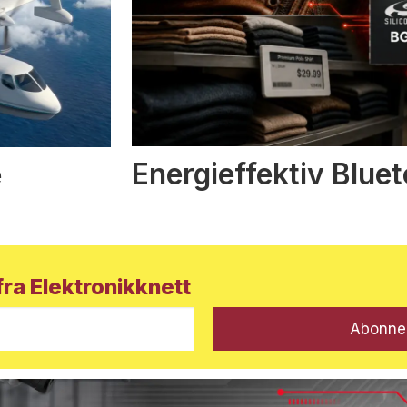
Energieffektiv Blue
e
ra Elektronikknett