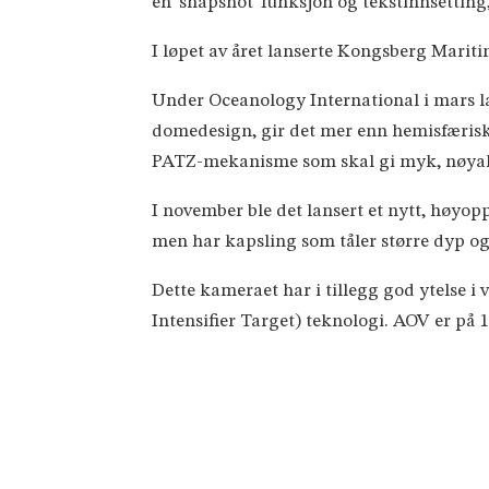
en 'snapshot' funksjon og tekstinnsettin
I løpet av året lanserte Kongsberg Marit
Under Oceanology International i mars 
domedesign, gir det mer enn hemisfærisk v
PATZ-mekanisme som skal gi myk, nøyakt
I november ble det lansert et nytt, høy
men har kapsling som tåler større dyp og
Dette kameraet har i tillegg god ytelse i 
Intensifier Target) teknologi. AOV er på 1