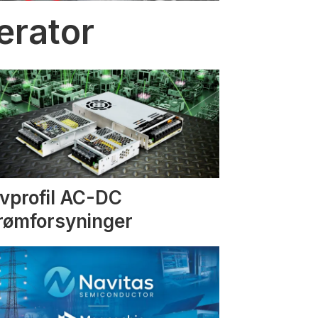
erator
vprofil AC-DC
rømforsyninger