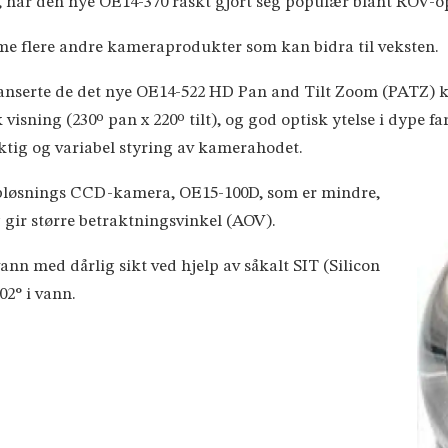
g, har den nye OE14-370 raskt gjort seg populær blant ROV-
ime flere andre kameraprodukter som kan bidra til veksten.
lanserte de det nye OE14-522 HD Pan and Tilt Zoom (PATZ
isning (230º pan x 220º tilt), og god optisk ytelse i dype fa
ig og variabel styring av kamerahodet.
oppløsnings CCD-kamera, OE15-100D, som er mindre,
 gir større betraktningsvinkel (AOV).
vann med dårlig sikt ved hjelp av såkalt SIT (Silicon
02° i vann.