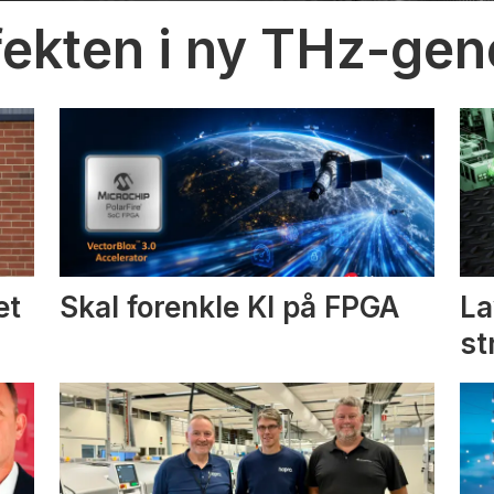
fekten i ny THz-gen
et
Skal forenkle KI på FPGA
La
st