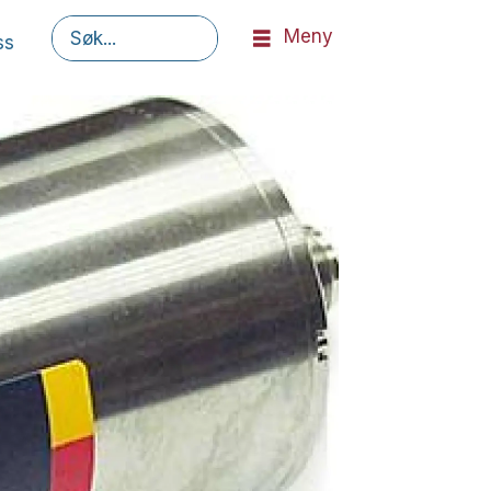
Meny
ss
Søk