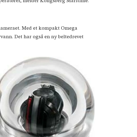
operatører, melder Kongsberg Maritime.
) kameraet. Med et kompakt Omega
rvann. Det har også en ny beltedrevet