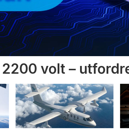
 2200 volt – utfordr