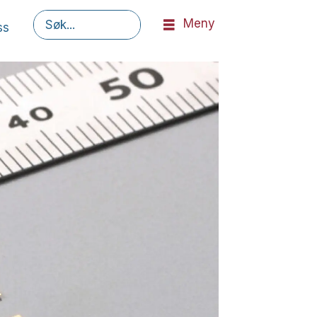
Meny
ss
Søk