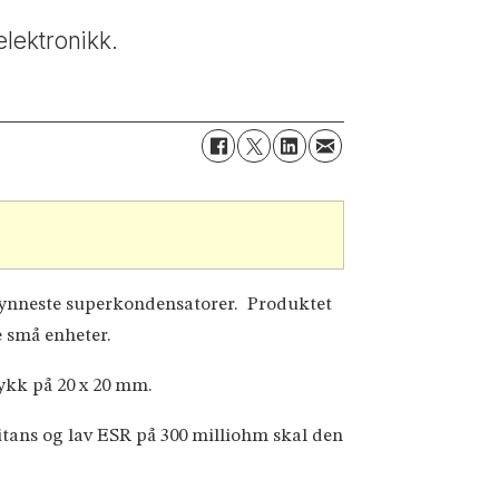
elektronikk.
 tynneste superkondensatorer. Produktet
re små enheter.
kk på 20 x 20 mm.
itans og lav ESR på 300 milliohm skal den