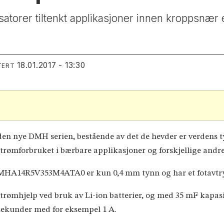
orer tiltenkt applikasjoner innen kroppsnær 
18.01.2017 - 13:30
TERT
den nye DMH serien, bestående av det de hevder er verdens
 strømforbruket i bærbare applikasjoner og forskjellige and
HA14R5V353M4ATA0 er kun 0,4 mm tynn og har et fotavtry
strømhjelp ved bruk av Li-ion batterier, og med 35 mF kapas
lisekunder med for eksempel 1 A.