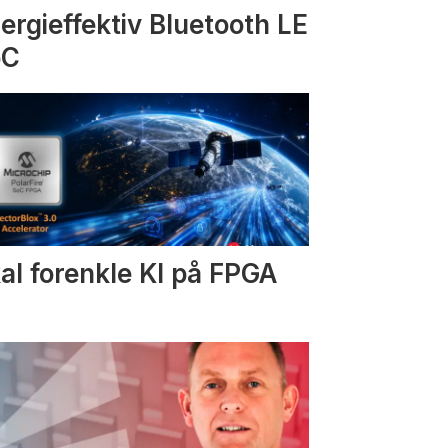
ergieffektiv Bluetooth LE
oC
al forenkle KI på FPGA