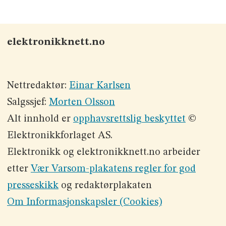
elektronikknett.no
Nettredaktør:
Einar Karlsen
Salgssjef:
Morten Olsson
Alt innhold er
opphavsrettslig beskyttet
©
Elektronikkforlaget AS.
Elektronikk og elektronikknett.no arbeider
etter
Vær Varsom-plakatens regler for god
presseskikk
og redaktørplakaten
Om Informasjonskapsler (Cookies)