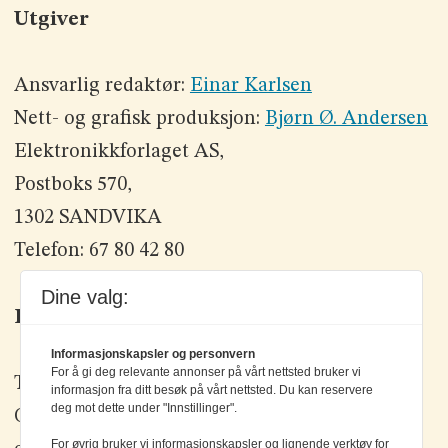
Utgiver
Ansvarlig redaktør:
Einar Karlsen
Nett- og grafisk produksjon:
Bjørn Ø. Andersen
Elektronikkforlaget AS,
Postboks 570,
1302 SANDVIKA
Telefon: 67 80 42 80
Dine valg:
Kontakt oss
Informasjonskapsler og personvern
For å gi deg relevante annonser på vårt nettsted bruker vi
Tlf: +47 67 80 42 80
informasjon fra ditt besøk på vårt nettsted. Du kan reservere
deg mot dette under "Innstillinger".
Olav Brunborgs vei 6, 1396 Billingstad
For øvrig bruker vi informasjonskapsler og lignende verktøy for