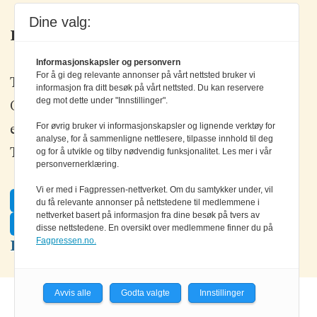
Dine valg:
Kontakt oss
Informasjonskapsler og personvern
For å gi deg relevante annonser på vårt nettsted bruker vi
Tlf: +47 67 80 42 80
informasjon fra ditt besøk på vårt nettsted. Du kan reservere
deg mot dette under "Innstillinger".
Olav Brunborgs vei 6, 1396 Billingstad
For øvrig bruker vi informasjonskapsler og lignende verktøy for
epost:
elektronikk@elektronikkforlaget.no
analyse, for å sammenligne nettlesere, tilpasse innhold til deg
Tips oss:
tips@elektronikkforlaget.no
og for å utvikle og tilby nødvendig funksjonalitet. Les mer i vår
personvernerklæring.
Vi er med i Fagpressen-nettverket. Om du samtykker under, vil
Facebook
du få relevante annonser på nettstedene til medlemmene i
nettverket basert på informasjon fra dine besøk på tvers av
Twitter
disse nettstedene. En oversikt over medlemmene finner du på
Fagpressen.no.
LinkedIn
Avvis alle
Godta valgte
Innstillinger
Powered by Labrador CMS