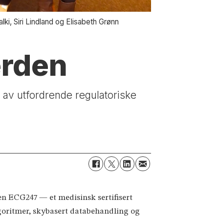
ki, Siri Lindland og Elisabeth Grønn
erden
t av utfordrende regulatoriske
en ECG247 — et medisinsk sertifisert
goritmer, skybasert databehandling og