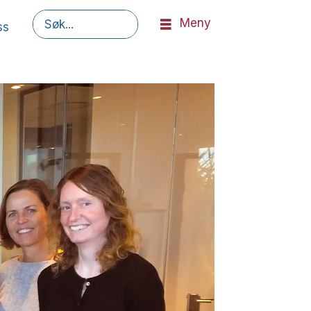
Meny
ss
Søk