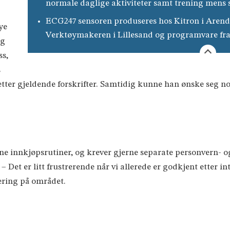
normale daglige aktiviteter samt trening mens 
ECG247 sensoren produseres hos Kitron i Arend
ye
Verktøymakeren i Lillesand og programvare fra 
ig
ss,
s
tter gjeldende forskrifter. Samtidig kunne han ønske seg n
e innkjøpsrutiner, og krever gjerne separate personvern- og
– Det er litt frustrerende når vi allerede er godkjent etter 
ering på området.