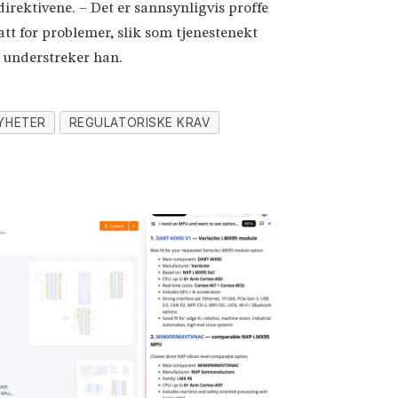
direktivene. – Det er sannsynligvis proffe
att for problemer, slik som tjenestenekt
, understreker han.
YHETER
REGULATORISKE KRAV