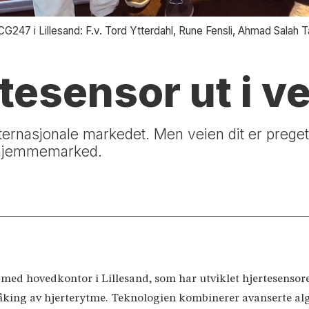
47 i Lillesand: F.v. Tord Ytterdahl, Rune Fensli, Ahmad Salah Tal
tesensor ut i v
internasjonale markedet. Men veien dit er prege
g hjemmemarked.
med hovedkontor i Lillesand, som har utviklet hjertesensor
våking av hjerterytme. Teknologien kombinerer avanserte al