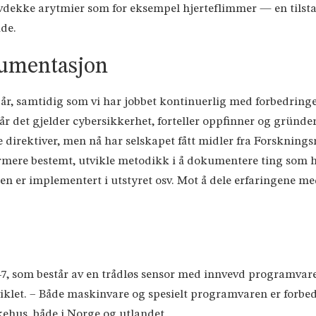
 avdekke arytmier som for eksempel hjerteflimmer — en tilsta
ide.
kumentasjon
5 år, samtidig som vi har jobbet kontinuerlig med forbedrin
år det gjelder cybersikkerhet, forteller oppfinner og gründer
irektiver, men nå har selskapet fått midler fra Forsknings
ere bestemt, utvikle metodikk i å dokumentere ting som h
 er implementert i utstyret osv. Mot å dele erfaringene med
247, som består av en trådløs sensor med innvevd programvar
viklet. – Både maskinvare og spesielt programvaren er forbed
ykehus, både i Norge og utlandet.