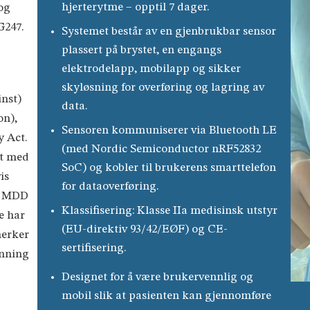
hjerterytme – opptil 7 dager.
 og
G247.
Systemet består av en gjenbrukbar sensor
plassert på brystet, en engangs
elektrodelapp, mobilapp og sikker
skyløsning for overføring og lagring av
inst)
data.
on),
Sensoren kommuniserer via Bluetooth LE
y Act.
(med Nordic Semiconductor nRF52832
et med
SoC) og kobler til brukerens smarttelefon
is
for dataoverføring.
a MDD
Klassifisering: Klasse IIa medisinsk utstyr
e har
(EU-direktiv 93/42/EØF) og CE-
merker
sertifisering.
enning
Designet for å være brukervennlig og
mobil slik at pasienten kan gjennomføre