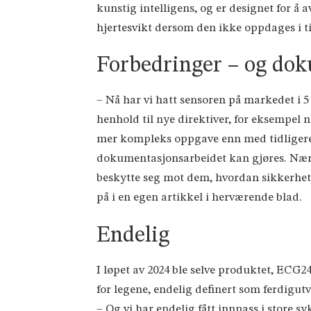
kunstig intelligens, og er designet for å
hjertesvikt dersom den ikke oppdages i t
Forbedringer – og do
– Nå har vi hatt sensoren på markedet i 
henhold til nye direktiver, for eksempel n
mer kompleks oppgave enn med tidligere d
dokumentasjonsarbeidet kan gjøres. Nærm
beskytte seg mot dem, hvordan sikkerheten
på i en egen artikkel i herværende blad.
Endelig
I løpet av 2024 ble selve produktet, ECG
for legene, endelig definert som ferdigut
– Og vi har endelig fått innpass i store s