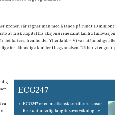
er kroner, i år regner man med å lande på rundt 10 millioner.
sto av frisk kapital fra aksjonærene samt lån fra Innovasjon 
 går det fortere, fremholder Ytterdahl. – Vi var utålmodige all
lige for tålmodige kunder i begynnelsen. Nå har vi et godt p
mulig
ECG247
mer
iden
ECG247 er en medisinsk sertifisert sensor
re
for kontinuerlig langtidsovervåkning av