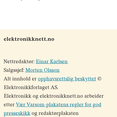
elektronikknett.no
Nettredaktør:
Einar Karlsen
Salgssjef:
Morten Olsson
Alt innhold er
opphavsrettslig beskyttet
©
Elektronikkforlaget AS.
Elektronikk og elektronikknett.no arbeider
etter
Vær Varsom-plakatens regler for god
presseskikk
og redaktørplakaten