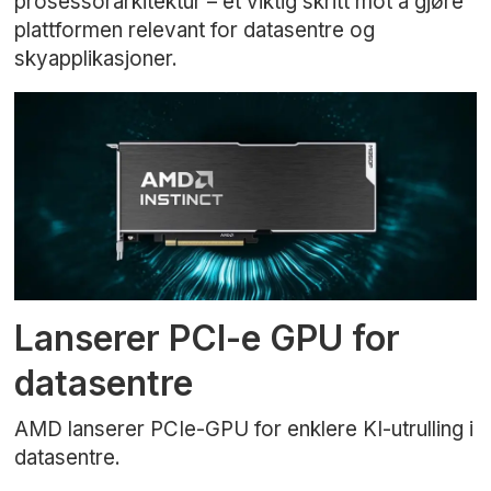
prosessorarkitektur – et viktig skritt mot å gjøre
plattformen relevant for datasentre og
skyapplikasjoner.
Lanserer PCI-e GPU for
datasentre
AMD lanserer PCIe-GPU for enklere KI-utrulling i
datasentre.