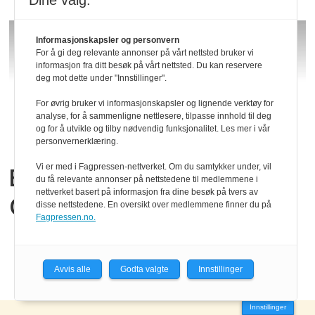
Dine valg:
Informasjonskapsler og personvern
For å gi deg relevante annonser på vårt nettsted bruker vi
informasjon fra ditt besøk på vårt nettsted. Du kan reservere
deg mot dette under "Innstillinger".
For øvrig bruker vi informasjonskapsler og lignende verktøy for
analyse, for å sammenligne nettlesere, tilpasse innhold til deg
og for å utvikle og tilby nødvendig funksjonalitet. Les mer i vår
personvernerklæring.
Vi er med i Fagpressen-nettverket. Om du samtykker under, vil
Bildebehandling med
du få relevante annonser på nettstedene til medlemmene i
nettverket basert på informasjon fra dine besøk på tvers av
Claude Code
disse nettstedene. En oversikt over medlemmene finner du på
Fagpressen.no.
Avvis alle
Godta valgte
Innstillinger
Innstillinger