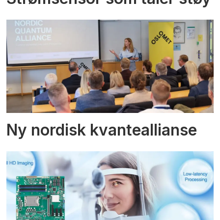
Ny nordisk kvanteallianse