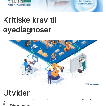
Kritiske krav til
øyediagnoser
Utvider
automatiseringsporteføljen