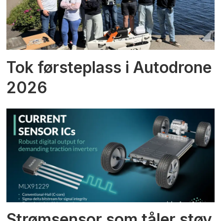
Tok førsteplass i Autodrone
2026
Strømsensor som tåler støy