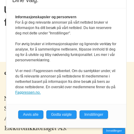
Dine valg:
Utvider analog portefølje
Informasjonskapsler og personvern
for test og HIL
For å gi deg relevante annonser på vårt nettsted bruker vi
informasjon fra ditt besøk på vårt nettsted. Du kan reservere
deg mot dette under "Innstillinger".
For øvrig bruker vi informasjonskapsler og lignende verktøy for
analyse, for å sammenligne nettlesere, tilpasse innhold til deg
og for å utvikle og tilby nødvendig funksjonalitet. Les mer i vår
personvernerklæring.
Vi er med i Fagpressen-nettverket. Om du samtykker under, vil
elektronikknett.no
du få relevante annonser på nettstedene til medlemmene i
nettverket basert på informasjon fra dine besøk på tvers av
disse nettstedene. En oversikt over medlemmene finner du på
Fagpressen.no.
Nettredaktør:
Einar Karlsen
Salgssjef:
Morten Olsson
Avvis alle
Godta valgte
Innstillinger
Alt innhold er
opphavsrettslig beskyttet
©
Elektronikkforlaget AS.
Innstillinger