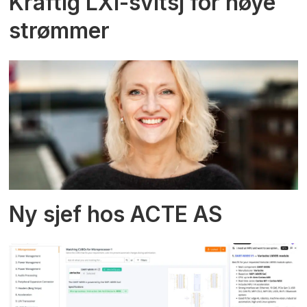
Kraftig LXI-svitsj for høye
strømmer
Ny sjef hos ACTE AS