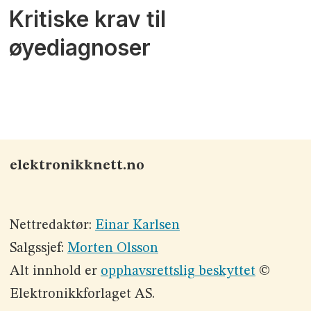
Kritiske krav til
øyediagnoser
elektronikknett.no
Nettredaktør:
Einar Karlsen
Salgssjef:
Morten Olsson
Alt innhold er
opphavsrettslig beskyttet
©
Elektronikkforlaget AS.