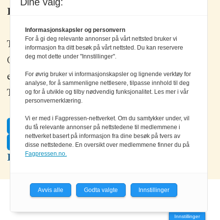
Dine valg:
Kontakt oss
Informasjonskapsler og personvern
For å gi deg relevante annonser på vårt nettsted bruker vi
Tlf: +47 67 80 42 80
informasjon fra ditt besøk på vårt nettsted. Du kan reservere
deg mot dette under "Innstillinger".
Olav Brunborgs vei 6, 1396 Billingstad
For øvrig bruker vi informasjonskapsler og lignende verktøy for
epost:
elektronikk@elektronikkforlaget.no
analyse, for å sammenligne nettlesere, tilpasse innhold til deg
Tips oss:
tips@elektronikkforlaget.no
og for å utvikle og tilby nødvendig funksjonalitet. Les mer i vår
personvernerklæring.
Vi er med i Fagpressen-nettverket. Om du samtykker under, vil
Facebook
du få relevante annonser på nettstedene til medlemmene i
nettverket basert på informasjon fra dine besøk på tvers av
Twitter
disse nettstedene. En oversikt over medlemmene finner du på
Fagpressen.no.
LinkedIn
Avvis alle
Godta valgte
Innstillinger
Powered by Labrador CMS
Innstillinger