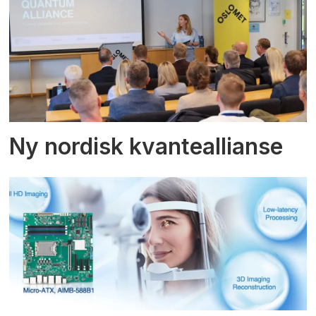
Ny nordisk kvanteallianse