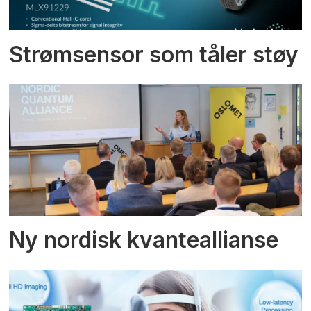
Strømsensor som tåler støy
Ny nordisk kvanteallianse