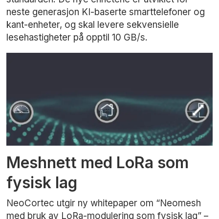
neste generasjon KI-baserte smarttelefoner og
kant-enheter, og skal levere sekvensielle
lesehastigheter på opptil 10 GB/s.
Meshnett med LoRa som
fysisk lag
NeoCortec utgir ny whitepaper om “Neomesh
med bruk av LoRa-modulering som fysisk lag” –