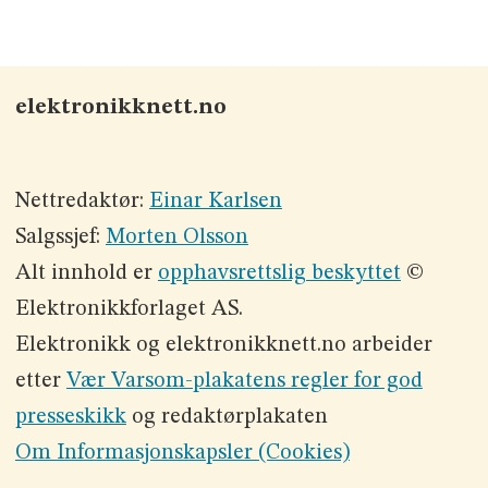
elektronikknett.no
Nettredaktør:
Einar Karlsen
Salgssjef:
Morten Olsson
Alt innhold er
opphavsrettslig beskyttet
©
Elektronikkforlaget AS.
Elektronikk og elektronikknett.no arbeider
etter
Vær Varsom-plakatens regler for god
presseskikk
og redaktørplakaten
Om Informasjonskapsler (Cookies)