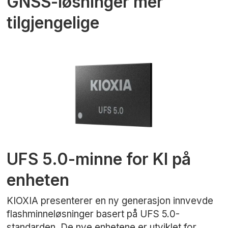
GNSS-løsninger mer
tilgjengelige
UFS 5.0-minne for KI på
enheten
KIOXIA presenterer en ny generasjon innvevde
flashminneløsninger basert på UFS 5.0-
standarden. De nye enhetene er utviklet for