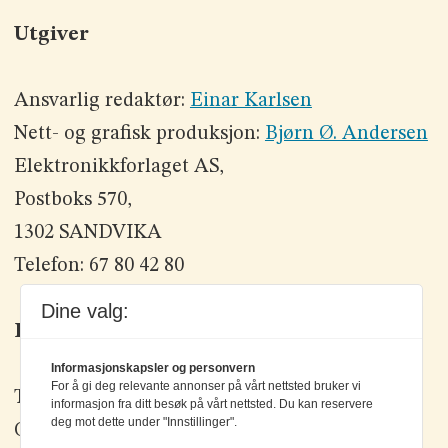
Utgiver
Ansvarlig redaktør:
Einar Karlsen
Nett- og grafisk produksjon:
Bjørn Ø. Andersen
Elektronikkforlaget AS,
Postboks 570,
1302 SANDVIKA
Telefon: 67 80 42 80
Dine valg:
Kontakt oss
Informasjonskapsler og personvern
For å gi deg relevante annonser på vårt nettsted bruker vi
Tlf: +47 67 80 42 80
informasjon fra ditt besøk på vårt nettsted. Du kan reservere
deg mot dette under "Innstillinger".
Olav Brunborgs vei 6, 1396 Billingstad