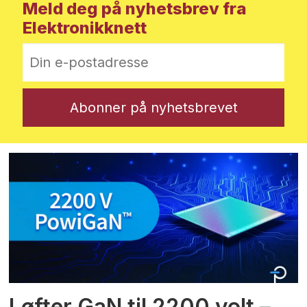
Meld deg på nyhetsbrev fra
Elektronikknett
Løfter GaN til 2200 volt –