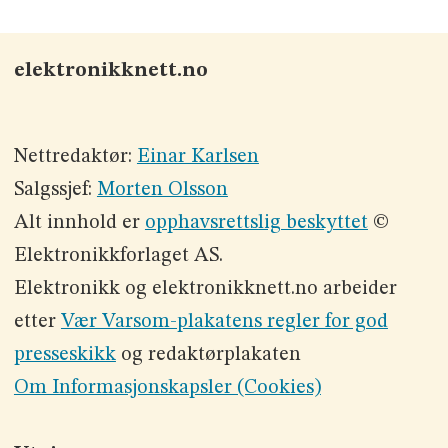
elektronikknett.no
Nettredaktør:
Einar Karlsen
Salgssjef:
Morten Olsson
Alt innhold er
opphavsrettslig beskyttet
©
Elektronikkforlaget AS.
Elektronikk og elektronikknett.no arbeider
etter
Vær Varsom-plakatens regler for god
presseskikk
og redaktørplakaten
Om Informasjonskapsler (Cookies)