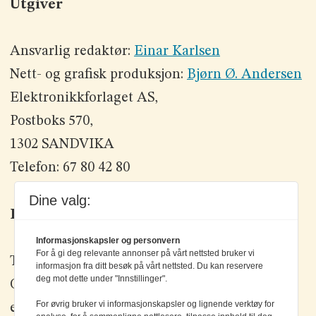
Utgiver
Ansvarlig redaktør:
Einar Karlsen
Nett- og grafisk produksjon:
Bjørn Ø. Andersen
Elektronikkforlaget AS,
Postboks 570,
1302 SANDVIKA
Telefon: 67 80 42 80
Dine valg:
Kontakt oss
Informasjonskapsler og personvern
For å gi deg relevante annonser på vårt nettsted bruker vi
Tlf: +47 67 80 42 80
informasjon fra ditt besøk på vårt nettsted. Du kan reservere
deg mot dette under "Innstillinger".
Olav Brunborgs vei 6, 1396 Billingstad
For øvrig bruker vi informasjonskapsler og lignende verktøy for
epost:
elektronikk@elektronikkforlaget.no