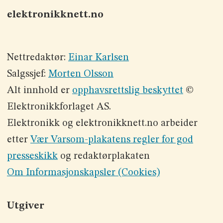
elektronikknett.no
Nettredaktør:
Einar Karlsen
Salgssjef:
Morten Olsson
Alt innhold er
opphavsrettslig beskyttet
©
Elektronikkforlaget AS.
Elektronikk og elektronikknett.no arbeider
etter
Vær Varsom-plakatens regler for god
presseskikk
og redaktørplakaten
Om Informasjonskapsler (Cookies)
Utgiver