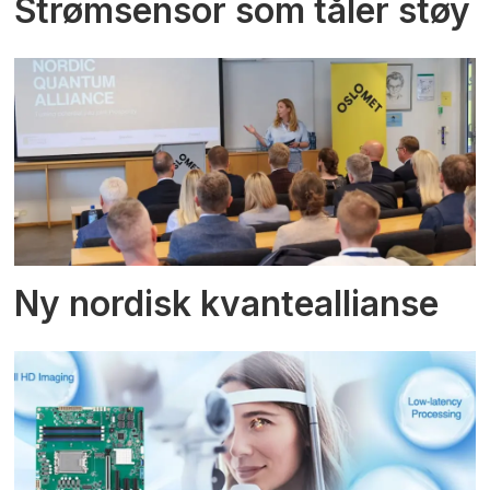
Strømsensor som tåler støy
Ny nordisk kvanteallianse