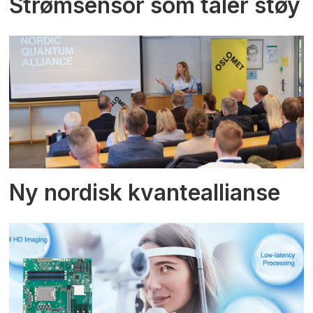
Strømsensor som tåler støy
Ny nordisk kvanteallianse