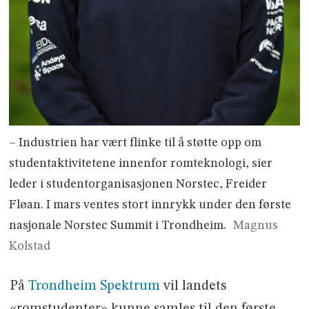
– Industrien har vært flinke til å støtte opp om
studentaktivitetene innenfor romteknologi, sier
leder i studentorganisasjonen Norstec, Freider
Fløan. I mars ventes stort innrykk under den første
nasjonale Norstec Summit i Trondheim.
Magnus
Kolstad
På
Trondheim Spektrum
vil landets
«romstudenter» kunne samles til den første