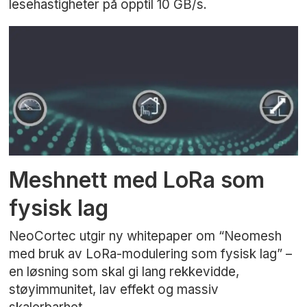
lesehastigheter på opptil 10 GB/s.
Meshnett med LoRa som
fysisk lag
NeoCortec utgir ny whitepaper om “Neomesh
med bruk av LoRa-modulering som fysisk lag” –
en løsning som skal gi lang rekkevidde,
støyimmunitet, lav effekt og massiv