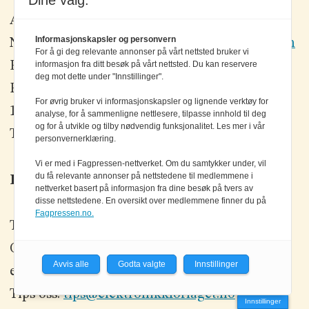
Dine valg:
Ansvarlig redaktør:
Einar Karlsen
Informasjonskapsler og personvern
Nett- og grafisk produksjon:
Bjørn Ø. Andersen
For å gi deg relevante annonser på vårt nettsted bruker vi
informasjon fra ditt besøk på vårt nettsted. Du kan reservere
Elektronikkforlaget AS,
deg mot dette under "Innstillinger".
Postboks 570,
For øvrig bruker vi informasjonskapsler og lignende verktøy for
1302 SANDVIKA
analyse, for å sammenligne nettlesere, tilpasse innhold til deg
og for å utvikle og tilby nødvendig funksjonalitet. Les mer i vår
Telefon: 67 80 42 80
personvernerklæring.
Vi er med i Fagpressen-nettverket. Om du samtykker under, vil
du få relevante annonser på nettstedene til medlemmene i
Kontakt oss
nettverket basert på informasjon fra dine besøk på tvers av
disse nettstedene. En oversikt over medlemmene finner du på
Fagpressen.no.
Tlf: +47 67 80 42 80
Olav Brunborgs vei 6, 1396 Billingstad
Avvis alle
Godta valgte
Innstillinger
epost:
elektronikk@elektronikkforlaget.no
Tips oss:
tips@elektronikkforlaget.no
Innstillinger