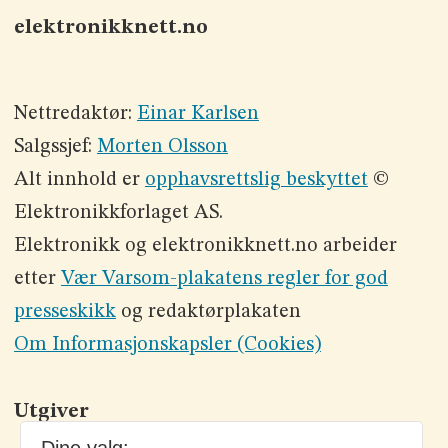
elektronikknett.no
Nettredaktør:
Einar Karlsen
Salgssjef:
Morten Olsson
Alt innhold er
opphavsrettslig beskyttet
©
Elektronikkforlaget AS.
Elektronikk og elektronikknett.no arbeider
etter
Vær Varsom-plakatens regler for god
presseskikk
og redaktørplakaten
Om Informasjonskapsler (Cookies)
Utgiver