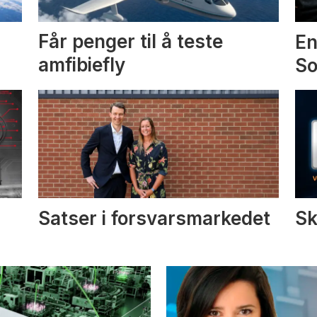
Får penger til å teste
En
amfibiefly
S
Satser i forsvarsmarkedet
Sk