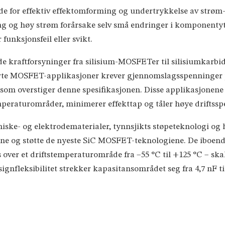
e for effektiv effektomforming og undertrykkelse av strøm-
 og høy strøm forårsake selv små endringer i komponentytels
funksjonsfeil eller svikt.
sjede kraftforsyninger fra silisium-MOSFETer til silisiumka
aserte MOSFET-applikasjoner krever gjennomslagsspenninger p
 som overstiger denne spesifikasjonen. Disse applikasjonen
emperaturområder, minimerer effekttap og tåler høye driftss
ske- og elektrodematerialer, tynnsjikts støpeteknologi og h
ne og støtte de nyeste SiC MOSFET-teknologiene. De iboen
s over et driftstemperaturområde fra –55 °C til +125 °C – ska
ignfleksibilitet strekker kapasitansområdet seg fra 4,7 nF ti