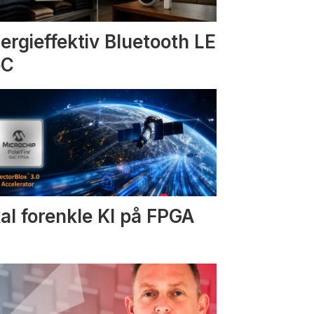
ergieffektiv Bluetooth LE
oC
al forenkle KI på FPGA