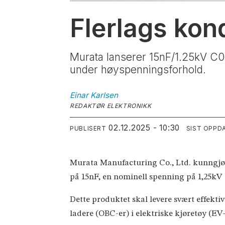
Flerlags kon
Murata lanserer 15nF/1.25kV C0
under høyspenningsforhold.
Einar
Karlsen
REDAKTØR ELEKTRONIKK
02.12.2025 - 10:30
PUBLISERT
SIST OPPD
Murata Manufacturing Co., Ltd. kunngjø
på 15nF, en nominell spenning på 1,25kV
Dette produktet skal levere svært effekt
ladere (OBC-er) i elektriske kjøretøy (EV