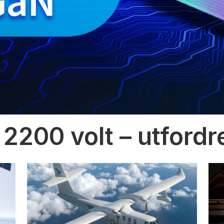
 2200 volt – utfordr