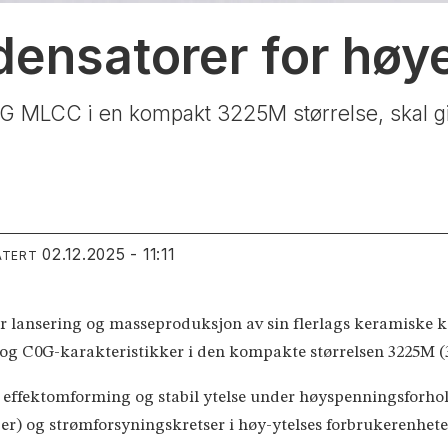
densatorer for høy
G MLCC i en kompakt 3225M størrelse, skal gi
02.12.2025 - 11:11
ATERT
r lansering og masseproduksjon av sin flerlags keramiske
 og C0G-karakteristikker i den kompakte størrelsen 3225M 
iv effektomforming og stabil ytelse under høyspenningsforho
-er) og strømforsyningskretser i høy-ytelses forbrukerenhete