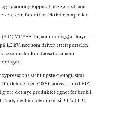
 og spenningstopper. I begge kretsene
en, som fører til effektivitetstap eller
rbid (SiC) MOSFETer, som muliggjør høyere
å 1,2 kV, noe som driver etterspørselen
e krever derfor kondensatorer som
penninger.
øypresisjons stablingsteknologi, skal
de fordelene med C0G i samsvar med EIA-
l gjøre det nye produktet egnet for bruk i
l 15 nF, med en toleranse på ±1 % til ±5