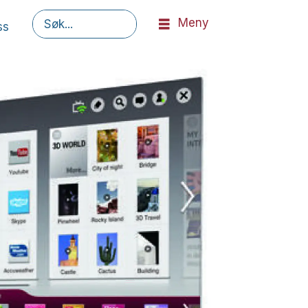
Meny
ss
Søk