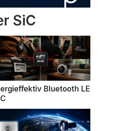
er SiC
ergieffektiv Bluetooth LE
oC