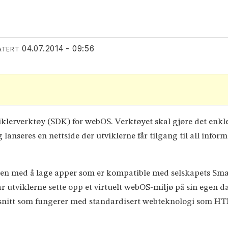
04.07.2014 - 09:56
ATERT
iklerverktøy (SDK) for webOS. Verktøyet skal gjøre det enkler
nseres en nettside der utviklerne får tilgang til all infor
ssen med å lage apper som er kompatible med selskapets Sm
utviklerne sette opp et virtuelt webOS-miljø på sin egen dat
esnitt som fungerer med standardisert webteknologi som HT