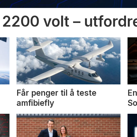
 2200 volt – utfordr
Får penger til å teste
En
amfibiefly
S