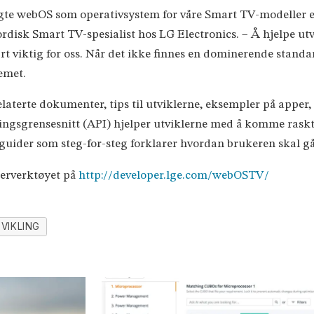
valgte webOS som operativsystem for våre Smart TV-modeller e
ordisk Smart TV-spesialist hos LG Electronics. – Å hjelpe ut
rt viktig for oss. Når det ikke finnes en dominerende standar
emet.
laterte dokumenter, tips til utviklerne, eksempler på apper,
ngsgrensesnitt (API) hjelper utviklerne med å komme raskt 
uider som steg-for-steg forklarer hvordan brukeren skal gå
lerverktøyet på
http://developer.lge.com/webOSTV/
VIKLING