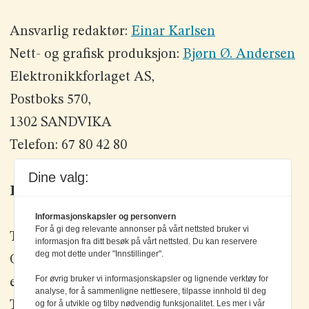
Ansvarlig redaktør:
Einar Karlsen
Nett- og grafisk produksjon:
Bjørn Ø. Andersen
Elektronikkforlaget AS,
Postboks 570,
1302 SANDVIKA
Telefon: 67 80 42 80
Dine valg:
Kontakt oss
Informasjonskapsler og personvern
For å gi deg relevante annonser på vårt nettsted bruker vi
Tlf: +47 67 80 42 80
informasjon fra ditt besøk på vårt nettsted. Du kan reservere
deg mot dette under "Innstillinger".
Olav Brunborgs vei 6, 1396 Billingstad
For øvrig bruker vi informasjonskapsler og lignende verktøy for
epost:
elektronikk@elektronikkforlaget.no
analyse, for å sammenligne nettlesere, tilpasse innhold til deg
og for å utvikle og tilby nødvendig funksjonalitet. Les mer i vår
Tips oss:
tips@elektronikkforlaget.no