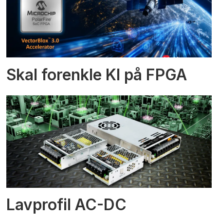
Skal forenkle KI på FPGA
Lavprofil AC-DC