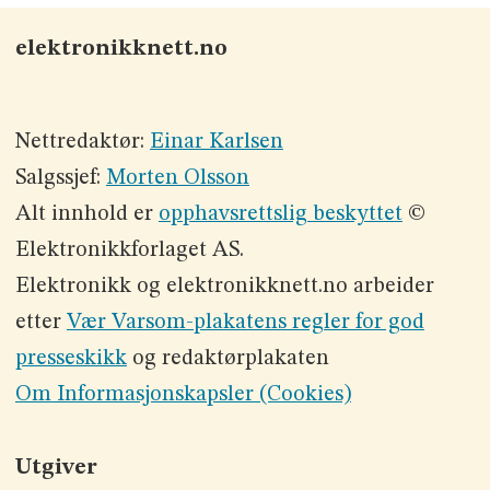
elektronikknett.no
Nettredaktør:
Einar Karlsen
Salgssjef:
Morten Olsson
Alt innhold er
opphavsrettslig beskyttet
©
Elektronikkforlaget AS.
Elektronikk og elektronikknett.no arbeider
etter
Vær Varsom-plakatens regler for god
presseskikk
og redaktørplakaten
Om Informasjonskapsler (Cookies)
Utgiver