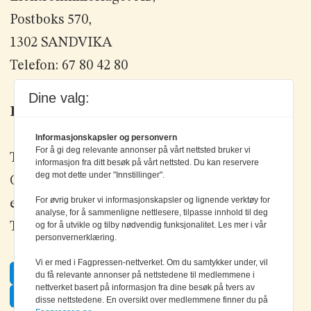
Postboks 570,
1302 SANDVIKA
Telefon: 67 80 42 80
Dine valg:
Kontakt oss
Informasjonskapsler og personvern
For å gi deg relevante annonser på vårt nettsted bruker vi
Tlf: +47 67 80 42 80
informasjon fra ditt besøk på vårt nettsted. Du kan reservere
deg mot dette under "Innstillinger".
Olav Brunborgs vei 6, 1396 Billingstad
For øvrig bruker vi informasjonskapsler og lignende verktøy for
epost:
elektronikk@elektronikkforlaget.no
analyse, for å sammenligne nettlesere, tilpasse innhold til deg
Tips oss:
tips@elektronikkforlaget.no
og for å utvikle og tilby nødvendig funksjonalitet. Les mer i vår
personvernerklæring.
Vi er med i Fagpressen-nettverket. Om du samtykker under, vil
Facebook
du få relevante annonser på nettstedene til medlemmene i
nettverket basert på informasjon fra dine besøk på tvers av
Twitter
disse nettstedene. En oversikt over medlemmene finner du på