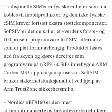
Tradisjonelle SIM’er er fysiske enheter som må
kobles til mobilprodukter, og den ikke-fysiske
eSIM krever fortsatt ekstra støttekomponenter.
SoftSIM er det de kaller et «verdens første» og
100 prosent programvare IoT SIM-alternativ
som er plattformuavhengig. Produktet lastes
ned fra skyen og kjøres deretter som
programvare på nRF9160 SiPs innebygde ARM
Cortex-M33-applikasjonsprosessor. SoftSIM
bruker sikkerhetsfunksjonalitet ved hjelp av
Arm TrustZone sikkerhetsmiljø.
– Nordics nRF9160 er den mest
strømoptimaliserte og høyintegrerte cellulære