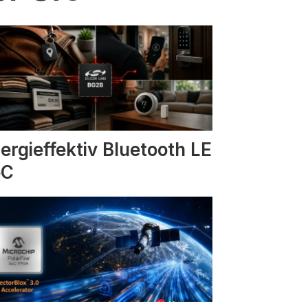
ergieffektiv Bluetooth LE
oC