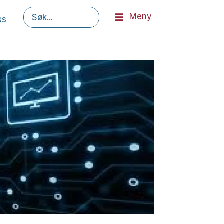
Meny
ss
Søk