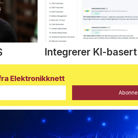
Integrerer KI-basert
S
ra Elektronikknett