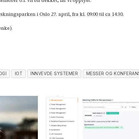
orer o.l. vil bli dekket, får vi opplyst.
ningsparken i Oslo 27. april, fra kl. 09:00 til ca 14:30.
enke).
OGI
IOT
INNVEVDE SYSTEMER
MESSER OG KONFERAN