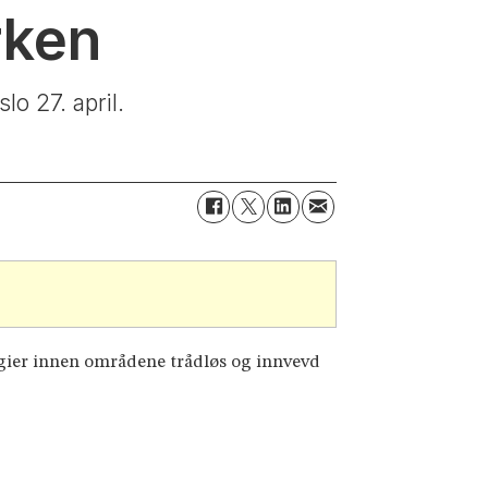
rken
o 27. april.
gier innen områdene trådløs og innvevd