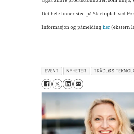
Også andre produktområder, som miljø, sens
Det hele finner sted på Startuplab ved Forsk
Informasjon og påmelding
her
(ekstern l
EVENT
NYHETER
TRÅDLØS TEKNOL