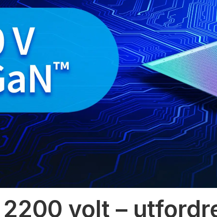
 2200 volt – utfordr