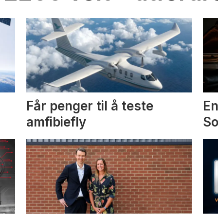
Får penger til å teste
En
amfibiefly
S