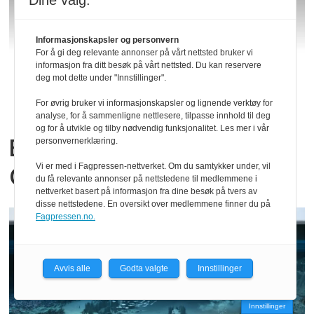
Dine valg:
Informasjonskapsler og personvern
For å gi deg relevante annonser på vårt nettsted bruker vi
informasjon fra ditt besøk på vårt nettsted. Du kan reservere
deg mot dette under "Innstillinger".
For øvrig bruker vi informasjonskapsler og lignende verktøy for
analyse, for å sammenligne nettlesere, tilpasse innhold til deg
og for å utvikle og tilby nødvendig funksjonalitet. Les mer i vår
Bildebehandling med
personvernerklæring.
Vi er med i Fagpressen-nettverket. Om du samtykker under, vil
Claude Code
du få relevante annonser på nettstedene til medlemmene i
nettverket basert på informasjon fra dine besøk på tvers av
disse nettstedene. En oversikt over medlemmene finner du på
Fagpressen.no.
Avvis alle
Godta valgte
Innstillinger
Innstillinger