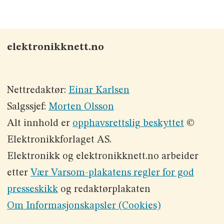
elektronikknett.no
Nettredaktør:
Einar Karlsen
Salgssjef:
Morten Olsson
Alt innhold er
opphavsrettslig beskyttet
©
Elektronikkforlaget AS.
Elektronikk og elektronikknett.no arbeider
etter
Vær Varsom-plakatens regler for god
presseskikk
og redaktørplakaten
Om Informasjonskapsler (Cookies)