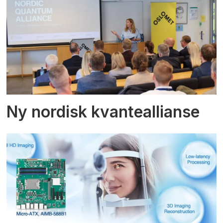
Ny nordisk kvanteallianse