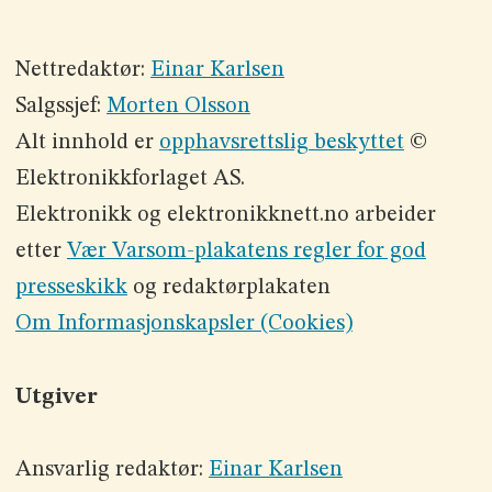
Nettredaktør:
Einar Karlsen
Salgssjef:
Morten Olsson
Alt innhold er
opphavsrettslig beskyttet
©
Elektronikkforlaget AS.
Elektronikk og elektronikknett.no arbeider
etter
Vær Varsom-plakatens regler for god
presseskikk
og redaktørplakaten
Om Informasjonskapsler (Cookies)
Utgiver
Ansvarlig redaktør:
Einar Karlsen