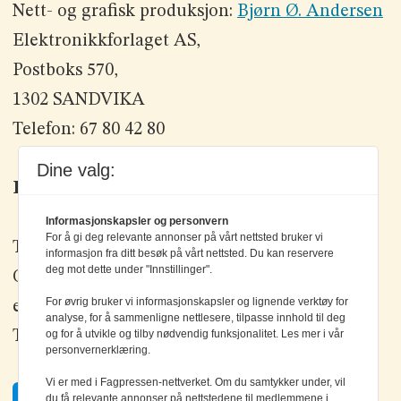
Nett- og grafisk produksjon:
Bjørn Ø. Andersen
Elektronikkforlaget AS,
Postboks 570,
1302 SANDVIKA
Telefon: 67 80 42 80
Dine valg:
Kontakt oss
Informasjonskapsler og personvern
For å gi deg relevante annonser på vårt nettsted bruker vi
Tlf: +47 67 80 42 80
informasjon fra ditt besøk på vårt nettsted. Du kan reservere
deg mot dette under "Innstillinger".
Olav Brunborgs vei 6, 1396 Billingstad
For øvrig bruker vi informasjonskapsler og lignende verktøy for
epost:
elektronikk@elektronikkforlaget.no
analyse, for å sammenligne nettlesere, tilpasse innhold til deg
og for å utvikle og tilby nødvendig funksjonalitet. Les mer i vår
Tips oss:
tips@elektronikkforlaget.no
personvernerklæring.
Vi er med i Fagpressen-nettverket. Om du samtykker under, vil
Facebook
du få relevante annonser på nettstedene til medlemmene i