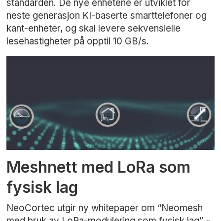
standarden. De nye enhetene er utviklet for
neste generasjon KI-baserte smarttelefoner og
kant-enheter, og skal levere sekvensielle
lesehastigheter på opptil 10 GB/s.
Meshnett med LoRa som
fysisk lag
NeoCortec utgir ny whitepaper om “Neomesh
med bruk av LoRa-modulering som fysisk lag” –