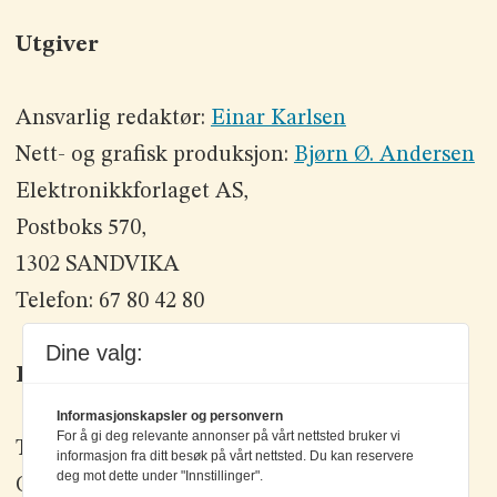
Utgiver
Ansvarlig redaktør:
Einar Karlsen
Nett- og grafisk produksjon:
Bjørn Ø. Andersen
Elektronikkforlaget AS,
Postboks 570,
1302 SANDVIKA
Telefon: 67 80 42 80
Dine valg:
Kontakt oss
Informasjonskapsler og personvern
For å gi deg relevante annonser på vårt nettsted bruker vi
Tlf: +47 67 80 42 80
informasjon fra ditt besøk på vårt nettsted. Du kan reservere
deg mot dette under "Innstillinger".
Olav Brunborgs vei 6, 1396 Billingstad