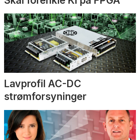
Skal forenkle KI på FPGA
Lavprofil AC-DC
strømforsyninger