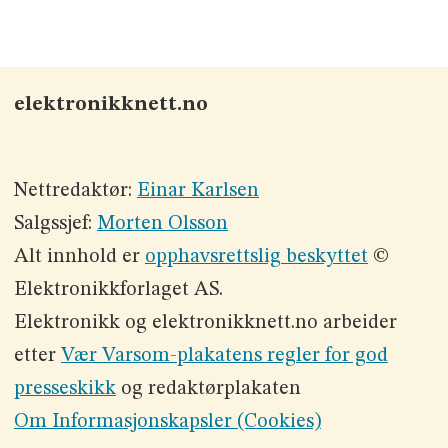
elektronikknett.no
Nettredaktør:
Einar Karlsen
Salgssjef:
Morten Olsson
Alt innhold er
opphavsrettslig beskyttet
©
Elektronikkforlaget AS.
Elektronikk og elektronikknett.no arbeider
etter
Vær Varsom-plakatens regler for god
presseskikk
og redaktørplakaten
Om Informasjonskapsler (Cookies)