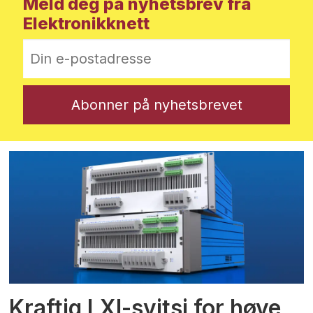
Meld deg på nyhetsbrev fra
Elektronikknett
Kraftig LXI-svitsj for høye