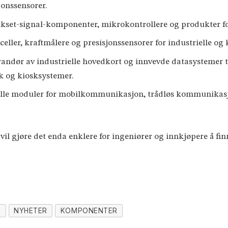
jonssensorer.
kset-signal-komponenter, mikrokontrollere og produkter fo
celler, kraftmålere og presisjonssensorer for industrielle og
dør av industrielle hovedkort og innvevde datasystemer til b
k og kiosksystemer.
trielle moduler for mobilkommunikasjon, trådløs kommunikasj
vil gjøre det enda enklere for ingeniører og innkjøpere å fin
S
NYHETER
KOMPONENTER