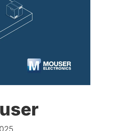
ouser
025.