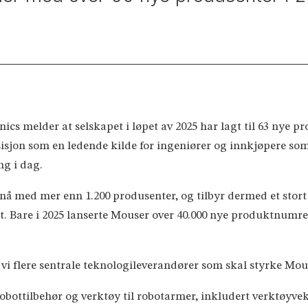
cs melder at selskapet i løpet av 2025 har lagt til 63 nye p
sisjon som en ledende kilde for ingeniører og innkjøpere som
ng i dag.
 nå med mer enn 1.200 produsenter, og tilbyr dermed et sto
ukt. Bare i 2025 lanserte Mouser over 40.000 nye produktnumre,
i flere sentrale teknologileverandører som skal styrke Mous
obottilbehør og verktøy til robotarmer, inkludert verktøyvek