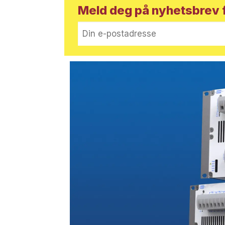
Meld deg på nyhetsbrev f