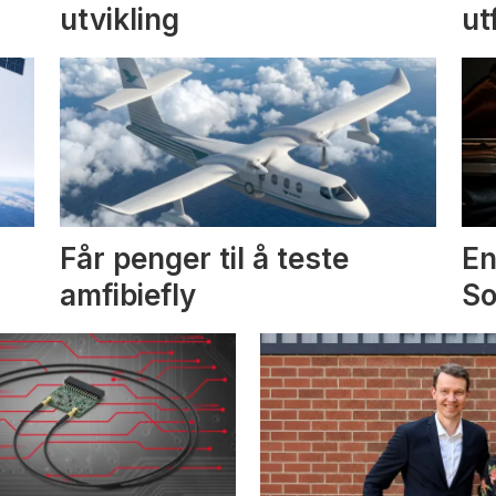
utvikling
ut
Får penger til å teste
En
amfibiefly
S