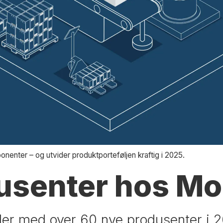
nenter – og utvider produktporteføljen kraftig i 2025.
dusenter hos M
der med over 60 nye produsenter i 2