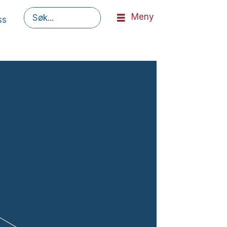
Meny
ss
Søk