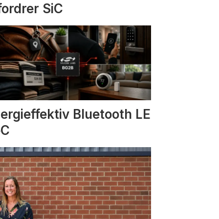
fordrer SiC
ergieffektiv Bluetooth LE
oC