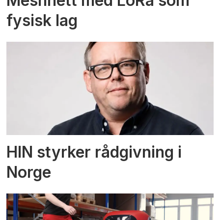
Meshnett med LoRa som
fysisk lag
HIN styrker rådgivning i
Norge