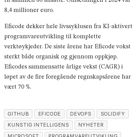
til sammen 60 ansatte. Omsetningen i 2024 var
8,4 millioner euro.
Eficode dekker hele livssyklusen fra KI-aktivert
programvareutvikling til komplette
verktøykjeder. De siste årene har Eficode vokst
sterkt både organisk og gjennom oppkjøp.
Eficodes sammensatte årlige vekst (CAGR) i
løpet av de fire foregående regnskapsårene har
vært 70 %.
GITHUB
EFICODE
DEVOPS
SOLIDIFY
KUNSTIG INTELLIGENS
NYHETER
MICROSOFT
PROGRAMVAREUTVIKLING