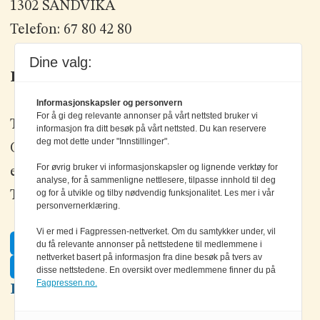
1302 SANDVIKA
Telefon: 67 80 42 80
Dine valg:
Kontakt oss
Informasjonskapsler og personvern
For å gi deg relevante annonser på vårt nettsted bruker vi
Tlf: +47 67 80 42 80
informasjon fra ditt besøk på vårt nettsted. Du kan reservere
deg mot dette under "Innstillinger".
Olav Brunborgs vei 6, 1396 Billingstad
For øvrig bruker vi informasjonskapsler og lignende verktøy for
epost:
elektronikk@elektronikkforlaget.no
analyse, for å sammenligne nettlesere, tilpasse innhold til deg
og for å utvikle og tilby nødvendig funksjonalitet. Les mer i vår
Tips oss:
tips@elektronikkforlaget.no
personvernerklæring.
Vi er med i Fagpressen-nettverket. Om du samtykker under, vil
Facebook
du få relevante annonser på nettstedene til medlemmene i
nettverket basert på informasjon fra dine besøk på tvers av
Twitter
disse nettstedene. En oversikt over medlemmene finner du på
Fagpressen.no.
LinkedIn