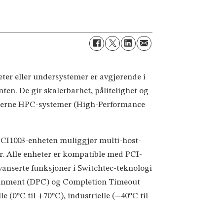
er eller undersystemer er avgjørende i
nten. De gir skalerbarhet, pålitelighet og
moderne HPC-systemer (High-Performance
 PCI1003-enheten muliggjør multi-host-
er. Alle enheter er kompatible med PCI-
vanserte funksjoner i Switchtec-teknologi
tainment (DPC) og Completion Timeout
 (0°C til +70°C), industrielle (−40°C til