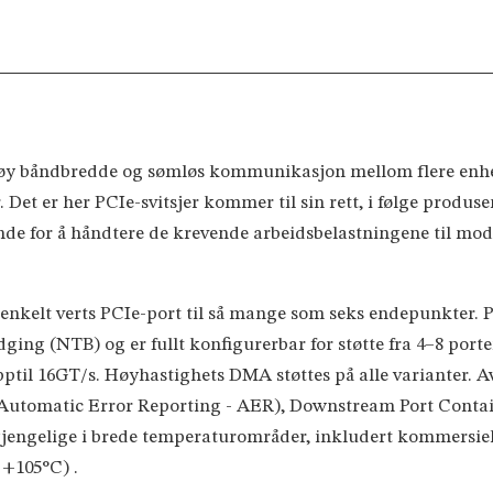
høy båndbredde og sømløs kommunikasjon mellom flere enhet
. Det er her PCIe-svitsjer kommer til sin rett, i følge produse
rende for å håndtere de krevende arbeidsbelastningene til 
 enkelt verts PCIe-port til så mange som seks endepunkter.
ing (NTB) og er fullt konfigurerbar for støtte fra 4–8 port
pptil 16GT/s. Høyhastighets DMA støttes på alle varianter. A
 (Automatic Error Reporting - AER), Downstream Port Con
jengelige i brede temperaturområder, inkludert kommersielle
 +105°C) .