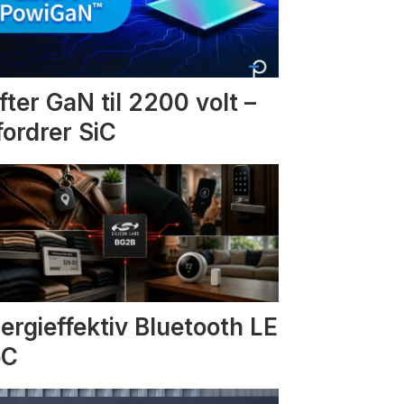
fter GaN til 2200 volt –
fordrer SiC
ergieffektiv Bluetooth LE
oC