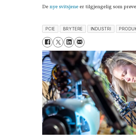
De
nye svitsjene
er tilgjengelig som prøv
PCIE
BRYTERE
INDUSTRI
PRODU