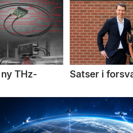
i ny THz-
Satser i fors