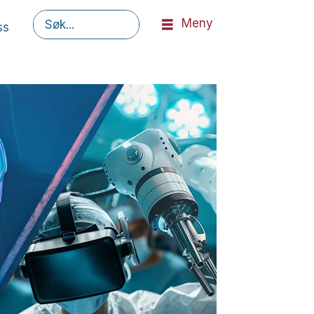
Meny
ss
Søk