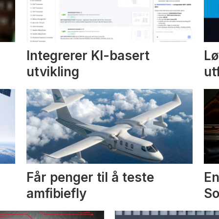
Integrerer KI-basert
Lø
utvikling
ut
Får penger til å teste
En
amfibiefly
S