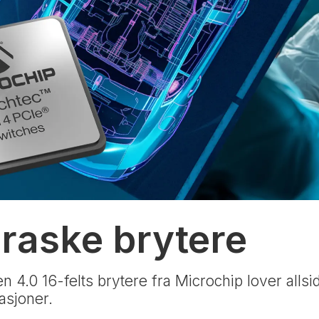
 raske brytere
 4.0 16-felts brytere fra Microchip lover allsid
asjoner.