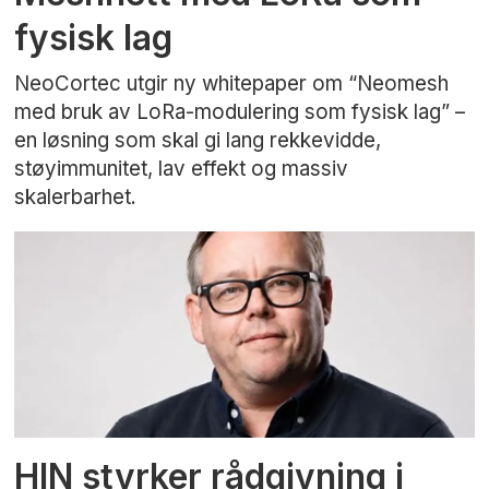
fysisk lag
NeoCortec utgir ny whitepaper om “Neomesh
med bruk av LoRa-modulering som fysisk lag” –
en løsning som skal gi lang rekkevidde,
støyimmunitet, lav effekt og massiv
skalerbarhet.
HIN styrker rådgivning i