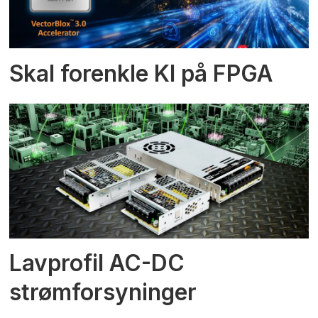
Skal forenkle KI på FPGA
Lavprofil AC-DC
strømforsyninger