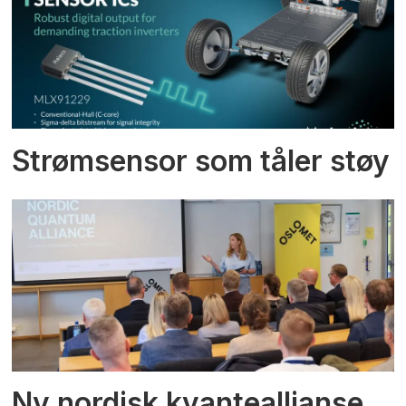
Strømsensor som tåler støy
Ny nordisk kvanteallianse