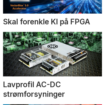
Skal forenkle KI på FPGA
Lavprofil AC-DC
strømforsyninger