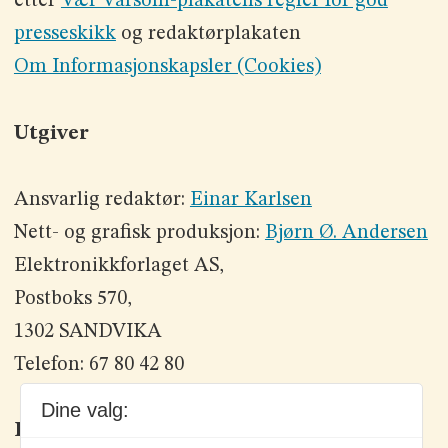
etter
Vær Varsom-plakatens regler for god
presseskikk
og redaktørplakaten
Om Informasjonskapsler (Cookies)
Utgiver
Ansvarlig redaktør:
Einar Karlsen
Nett- og grafisk produksjon:
Bjørn Ø. Andersen
Elektronikkforlaget AS,
Postboks 570,
1302 SANDVIKA
Telefon: 67 80 42 80
Dine valg:
Kontakt oss