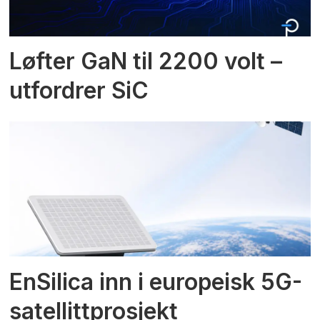
Løfter GaN til 2200 volt –
utfordrer SiC
EnSilica inn i europeisk 5G-
satellittprosjekt