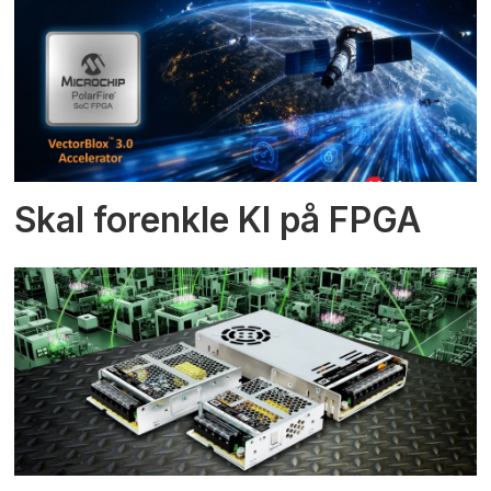
Skal forenkle KI på FPGA