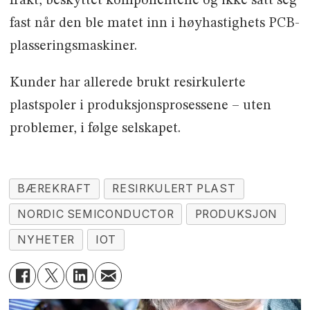
frakt, beskyttet komponentene og ikke satt seg
fast når den ble matet inn i høyhastighets PCB-
plasseringsmaskiner.
Kunder har allerede brukt resirkulerte
plastspoler i produksjonsprosessene – uten
problemer, i følge selskapet.
BÆREKRAFT
RESIRKULERT PLAST
NORDIC SEMICONDUCTOR
PRODUKSJON
NYHETER
IOT