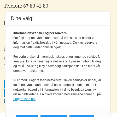
Telefon: 67 80 42 80
Dine valg:
Kontakt oss
Informasjonskapsler og personvern
For å gi deg relevante annonser på vårt nettsted bruker vi
Tlf: +47 67 80 42 80
informasjon fra ditt besøk på vårt nettsted. Du kan reservere
deg mot dette under "Innstillinger".
Olav Brunborgs vei 6, 1396 Billingstad
For øvrig bruker vi informasjonskapsler og lignende verktøy for
epost:
elektronikk@elektronikkforlaget.no
analyse, for å sammenligne nettlesere, tilpasse innhold til deg
og for å utvikle og tilby nødvendig funksjonalitet. Les mer i vår
Tips oss:
tips@elektronikkforlaget.no
personvernerklæring.
Vi er med i Fagpressen-nettverket. Om du samtykker under, vil
Facebook
du få relevante annonser på nettstedene til medlemmene i
nettverket basert på informasjon fra dine besøk på tvers av
Twitter
disse nettstedene. En oversikt over medlemmene finner du på
Fagpressen.no.
LinkedIn