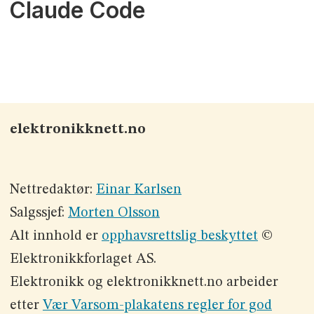
Claude Code
elektronikknett.no
Nettredaktør:
Einar Karlsen
Salgssjef:
Morten Olsson
Alt innhold er
opphavsrettslig beskyttet
©
Elektronikkforlaget AS.
Elektronikk og elektronikknett.no arbeider
etter
Vær Varsom-plakatens regler for god