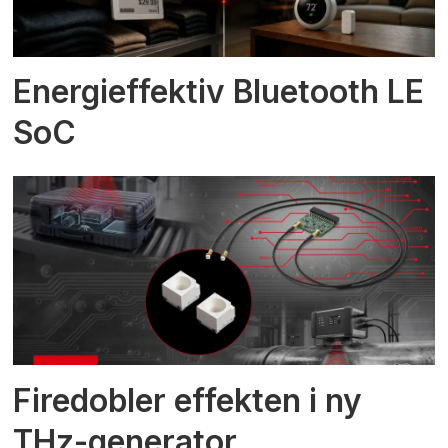
Energieffektiv Bluetooth LE
SoC
Firedobler effekten i ny
THz-generator