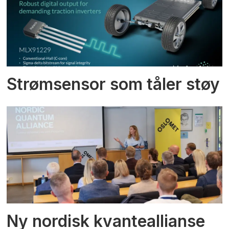
Strømsensor som tåler støy
Ny nordisk kvanteallianse