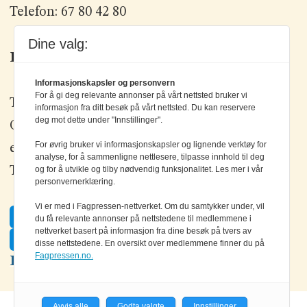
Telefon: 67 80 42 80
Dine valg:
Kontakt oss
Informasjonskapsler og personvern
For å gi deg relevante annonser på vårt nettsted bruker vi
Tlf: +47 67 80 42 80
informasjon fra ditt besøk på vårt nettsted. Du kan reservere
deg mot dette under "Innstillinger".
Olav Brunborgs vei 6, 1396 Billingstad
For øvrig bruker vi informasjonskapsler og lignende verktøy for
epost:
elektronikk@elektronikkforlaget.no
analyse, for å sammenligne nettlesere, tilpasse innhold til deg
Tips oss:
tips@elektronikkforlaget.no
og for å utvikle og tilby nødvendig funksjonalitet. Les mer i vår
personvernerklæring.
Vi er med i Fagpressen-nettverket. Om du samtykker under, vil
Facebook
du få relevante annonser på nettstedene til medlemmene i
nettverket basert på informasjon fra dine besøk på tvers av
Twitter
disse nettstedene. En oversikt over medlemmene finner du på
Fagpressen.no.
LinkedIn
Avvis alle
Godta valgte
Innstillinger