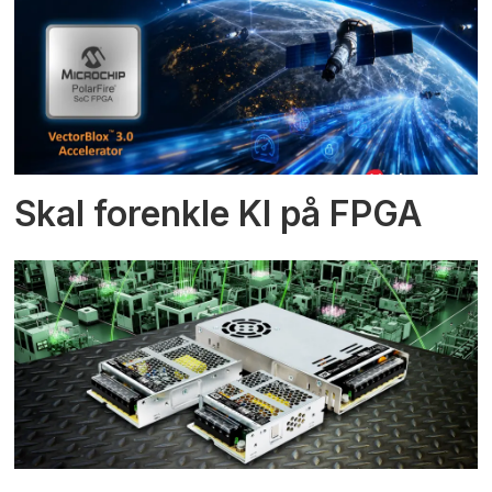
Skal forenkle KI på FPGA