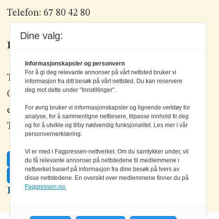
Telefon: 67 80 42 80
Dine valg:
Kontakt oss
Informasjonskapsler og personvern
For å gi deg relevante annonser på vårt nettsted bruker vi
Tlf: +47 67 80 42 80
informasjon fra ditt besøk på vårt nettsted. Du kan reservere
deg mot dette under "Innstillinger".
Olav Brunborgs vei 6, 1396 Billingstad
For øvrig bruker vi informasjonskapsler og lignende verktøy for
epost:
elektronikk@elektronikkforlaget.no
analyse, for å sammenligne nettlesere, tilpasse innhold til deg
og for å utvikle og tilby nødvendig funksjonalitet. Les mer i vår
Tips oss:
tips@elektronikkforlaget.no
personvernerklæring.
Vi er med i Fagpressen-nettverket. Om du samtykker under, vil
Facebook
du få relevante annonser på nettstedene til medlemmene i
nettverket basert på informasjon fra dine besøk på tvers av
Twitter
disse nettstedene. En oversikt over medlemmene finner du på
Fagpressen.no.
LinkedIn