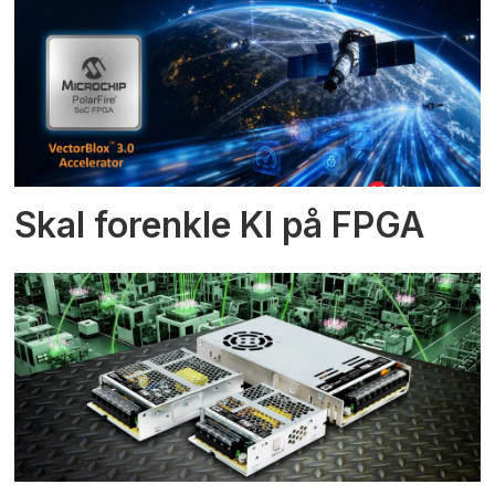
Skal forenkle KI på FPGA