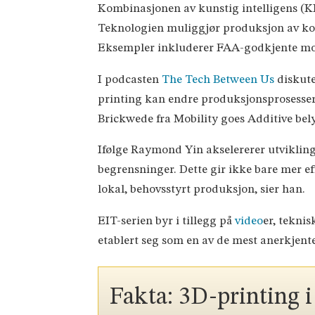
Kombinasjonen av kunstig intelligens (KI)
Teknologien muliggjør produksjon av kom
Eksempler inkluderer FAA-godkjente moto
I podcasten
The Tech Between Us
diskute
printing kan endre produksjonsprosesser, 
Brickwede fra Mobility goes Additive bel
Ifølge Raymond Yin akselererer utvikling
begrensninger. Dette gir ikke bare mer ef
lokal, behovsstyrt produksjon, sier han.
EIT-serien byr i tillegg på
video
er, tekni
etablert seg som en av de mest anerkjent
Fakta: 3D-printing i