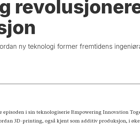
g revolusjoner
sjon
ordan ny teknologi former fremtidens ingeniør
e episoden i sin teknologi­serie Empowering Innovation Tog
vordan 3D-printing, også kjent som additiv produksjon, i øk