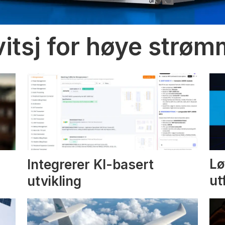
vitsj for høye strø
Integrerer KI-basert
Lø
utvikling
ut