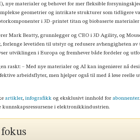
, nye materialer og behovet for mer fleksible forsyningskjede
plekse geometrier og intrikate strukturer som tidligere v
rkomponenter i 3D-printet titan og biobaserte materialer 
rer Mark Beatty, grunnlegger og CEO i 3D Agility, og Mou
forlenge levetiden til utstyr og redusere avhengigheten av t
yser utviklingen i Europa og fremhever både fordeler og ut
en raskt: – Med nye materialer og AI kan ingeniører nå desi
fektive arbeidsflyter, men hjelper også til med å løse reelle
ske
artikler
,
infografikk
og eksklusivt innhold for
abonnenter
e kunnskapsressursene i elektronikkindustrien.
 fokus