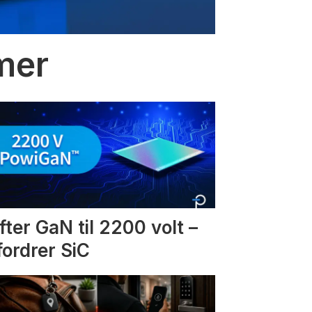
mmer
fter GaN til 2200 volt –
fordrer SiC