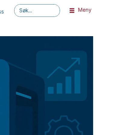
Meny
ss
Søk