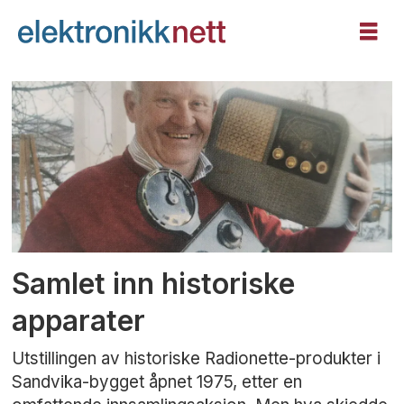
Tag:
industrihistorie
Samlet inn historiske
apparater
Utstillingen av historiske Radionette-produkter i
Sandvika-bygget åpnet 1975, etter en