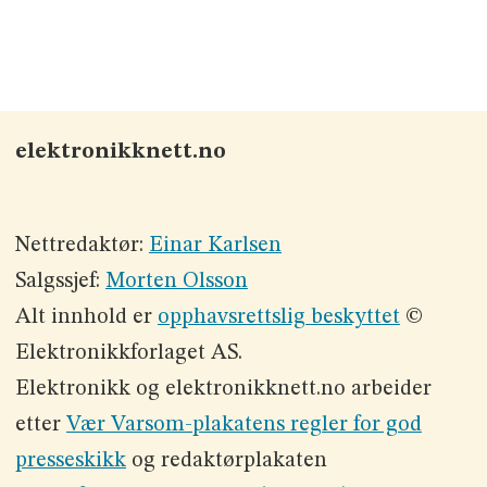
elektronikknett.no
Nettredaktør:
Einar Karlsen
Salgssjef:
Morten Olsson
Alt innhold er
opphavsrettslig beskyttet
©
Elektronikkforlaget AS.
Elektronikk og elektronikknett.no arbeider
etter
Vær Varsom-plakatens regler for god
presseskikk
og redaktørplakaten