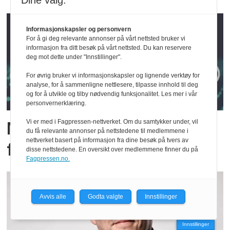
Dine valg:
Informasjonskapsler og personvern
For å gi deg relevante annonser på vårt nettsted bruker vi
informasjon fra ditt besøk på vårt nettsted. Du kan reservere
deg mot dette under "Innstillinger".
For øvrig bruker vi informasjonskapsler og lignende verktøy for
analyse, for å sammenligne nettlesere, tilpasse innhold til deg
og for å utvikle og tilby nødvendig funksjonalitet. Les mer i vår
personvernerklæring.
Vi er med i Fagpressen-nettverket. Om du samtykker under, vil
Meshnett med LoRa som
du få relevante annonser på nettstedene til medlemmene i
nettverket basert på informasjon fra dine besøk på tvers av
fysisk lag
disse nettstedene. En oversikt over medlemmene finner du på
Fagpressen.no.
Avvis alle
Godta valgte
Innstillinger
Innstillinger