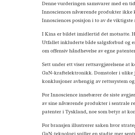
Denne vurderingen samsvarer med en tid
Innosciences nåværende produkter ikke kr
Innosciences posisjon i to av de viktigst
I Kina er bildet imidlertid det motsatte.
Utfallet inkluderte både salgsforbud og e
om offensiv håndhevelse av egne patenter
Sett under ett viser rettsavgjørelsene at
GaN‑kraftelektronikk. Domstoler i ulike 
konklusjoner avhengig av rettssystem og 
For Innoscience innebærer de siste avgjø
av sine nåværende produkter i sentrale re
patenter i Tyskland, noe som betyr at konf
For bransjen illustrerer saken hvor strate
GaN-teknologi spiller en stadig mer sentr