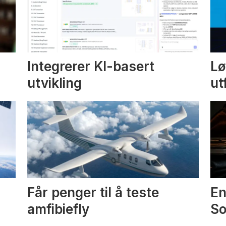
Integrerer KI-basert
Lø
utvikling
ut
Får penger til å teste
En
amfibiefly
S