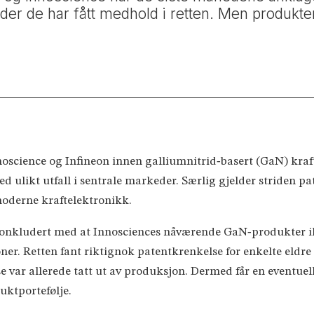
der de har fått medhold i retten. Men produkten
oscience og Infineon innen galliumnitrid‑basert (GaN) kraf
med ulikt utfall i sentrale markeder. Særlig gjelder striden p
moderne kraftelektronikk.
onkludert med at Innosciences nåværende GaN‑produkter ik
er. Retten fant riktignok patentkrenkelse for enkelte eldr
e var allerede tatt ut av produksjon. Dermed får en eventuell
uktportefølje.