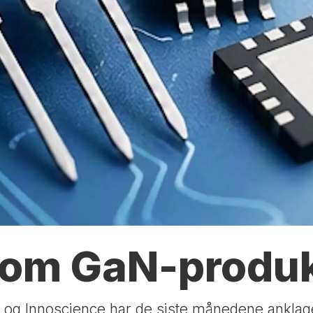
d om GaN-produ
 og Innoscience har de siste månedene anklag