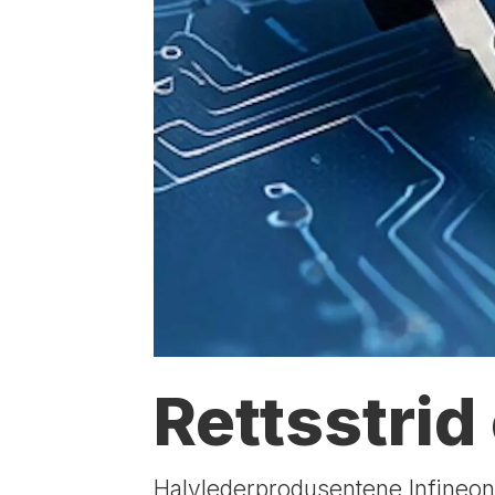
Rettsstri
Halvlederprodusentene Infineon