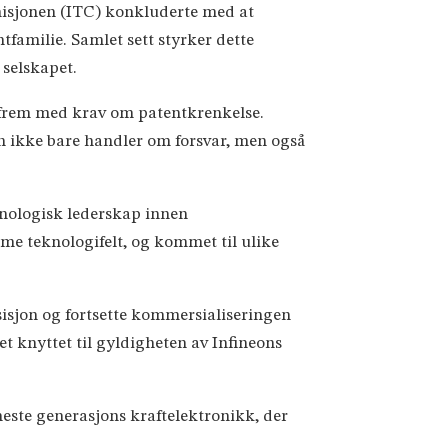
isjonen (ITC) konkluderte med at
amilie. Samlet sett styrker dette
 selskapet.
et frem med krav om patentkrenkelse.
en ikke bare handler om forsvar, men også
eknologisk lederskap innen
me teknologifelt, og kommet til ulike
sisjon og fortsette kommersialiseringen
et knyttet til gyldigheten av Infineons
 neste generasjons kraftelektronikk, der