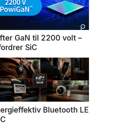
fter GaN til 2200 volt –
fordrer SiC
ergieffektiv Bluetooth LE
oC