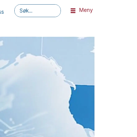
Meny
ss
Søk