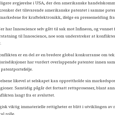
ligere avgjørelse i USA, der den amerikanske handelskomm
enker det tilsvarende amerikanske patentet i samme patentf
e markedene for kraftelektronikk, ifølge en pressemelding fra
 Her har Innoscience selv gått til sak mot Infineon, og vunn
rstatning til Innoscience, noe som understreker at konflikt
.
 konflikten er en del av en bredere global konkurranse om t
jurisdiksjoner har vurdert overlappende patenter innen sam
patentportefølje.
relsene likevel at selskapet kan opprettholde sin markedspo
gioner. Samtidig pågår det fortsatt rettsprosesser, blant ann
likten langt fra er avsluttet.
gisk viktig immaterielle rettigheter er blitt i utviklingen av
al rolle.