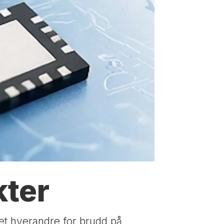
kter
et hverandre for brudd på