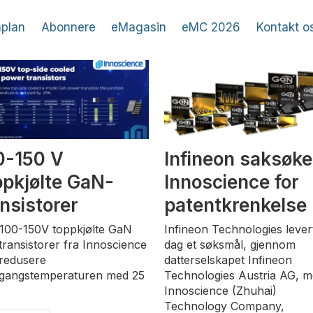
plan
Abonnere
eMagasin
eMC 2026
Kontakt o
0-150 V
Infineon saksøke
ppkjølte GaN-
Innoscience for
ansistorer
patentkrenkelse
100-150V toppkjølte GaN
Infineon Technologies levert
ttransistorer fra Innoscience
dag et søksmål, gjennom
 redusere
datterselskapet Infineon
gangstemperaturen med 25
Technologies Austria AG, m
Innoscience (Zhuhai)
Technology Company,