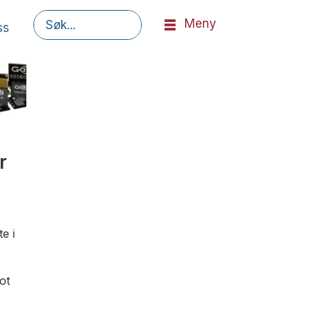
Meny
ss
Søk
r
e i
ot