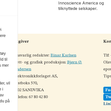
Innoscience America og
tilknyttede selskaper.
i
vere
Utgiver
Kon
ktøy
Ansvarlig redaktør:
Einar Karlsen
Tlf:
d til
Nett- og grafisk produksjon:
Bjørn Ø.
Olav
es mer
Andersen
epos
©
Elektronikkforlaget AS,
Tips
Postboks 570,
r, vil
der
 i
1302 SANDVIKA
Fa
od
 av
Telefon: 67 80 42 80
Tw
 du på
Lin