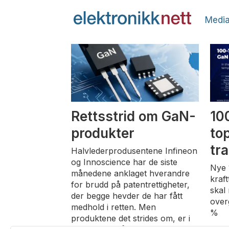
Media
Tag:
innoscience
Rettsstrid om GaN-
10
produkter
to
tr
Halvlederprodusentene Infineon
og Innoscience har de siste
Nye 
månedene anklaget hverandre
kraf
for brudd på patentrettigheter,
skal
der begge hevder de har fått
over
medhold i retten. Men
%
produktene det strides om, er i