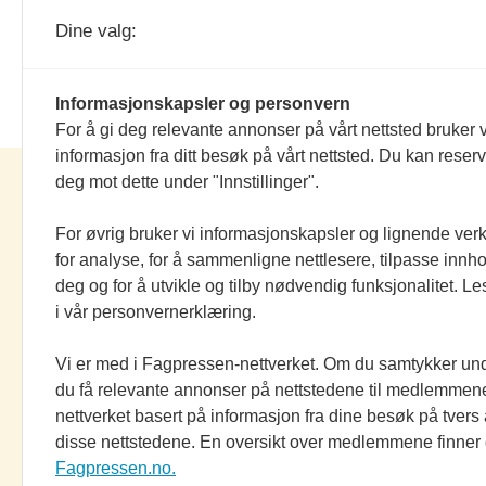
stor grad utgått.
Dine valg:
Informasjonskapsler og personvern
For å gi deg relevante annonser på vårt nettsted bruker v
informasjon fra ditt besøk på vårt nettsted. Du kan reser
elektronikknett.no
deg mot dette under "Innstillinger".
For øvrig bruker vi informasjonskapsler og lignende ver
for analyse, for å sammenligne nettlesere, tilpasse innhol
Nettredaktør:
Einar Karlsen
deg og for å utvikle og tilby nødvendig funksjonalitet. L
Salgssjef:
Morten Olsson
i vår personvernerklæring.
Alt innhold er
opphavsrettslig beskyttet
Elektronikkforlaget AS.
Vi er med i Fagpressen-nettverket. Om du samtykker unde
Elektronikk og elektronikknett.no arbei
du få relevante annonser på nettstedene til medlemmene
etter
Vær Varsom-plakatens regler for g
nettverket basert på informasjon fra dine besøk på tvers
disse nettstedene. En oversikt over medlemmene finner
presseskikk
og redaktørplakaten
Fagpressen.no.
Om Informasjonskapsler (Cookies)