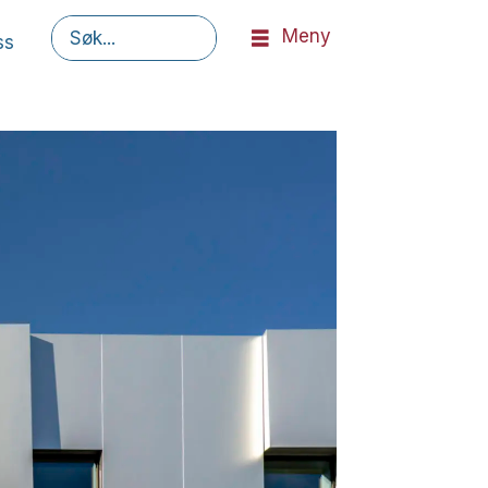
Meny
ss
Søk