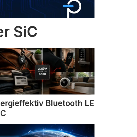
er SiC
ergieffektiv Bluetooth LE
oC