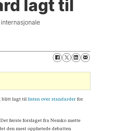
d lagt til
r internasjonale
litt lagt til
listen over standarder
for
Det første forslaget fra Nemko møtte
det den mest opphetede debatten