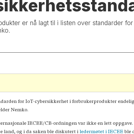
sikkerhetsstandar
dukter er nå lagt til i listen over standarder fo
mko.
ndarden for IoT-cybersikkerhet i forbrukerprodukter endelig b
melder Nemko.
nternasjonale IECEE/CB-ordningen var ikke en lett oppgave. 
 land, og i da saken ble diskutert i
ledermøtet i IECEE
ble 