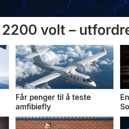
 2200 volt – utfordr
Får penger til å teste
En
amfibiefly
S