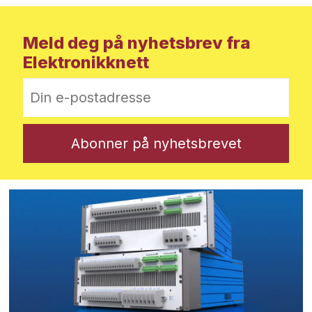
Meld deg på nyhetsbrev fra
Elektronikknett