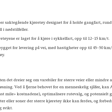
e er saktegående kjøretøy designet for å holde gangfart, rund
 i nødstilfeller.
retøyene er laget for å kjøre i sykkelfart, opp til 12–15 km/t.
 bygget for levering på vei, med hastigheter opp til 45–50 
øy.
n det dreier seg om varebiler for større veier eller mindre
sning. Ved å fjerne behovet for en menneskelig sjåfør, kan 
st mile» kostnadene), optimalisere rutevalg, og potensielt g
ter eller soner der større kjøretøy ikke kan ferdes, og forbe
 svikt.