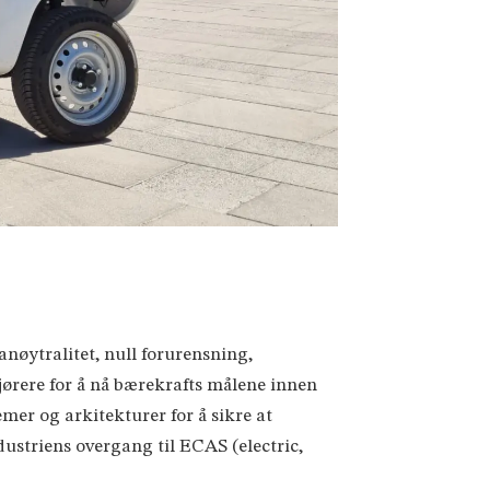
nøytralitet, null forurensning,
jørere for å nå bærekrafts målene innen
er og arkitekturer for å sikre at
dustriens overgang til ECAS (electric,