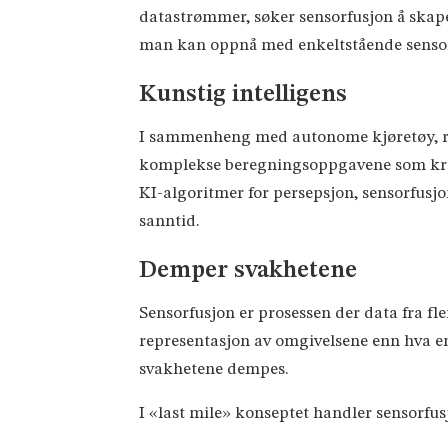
datastrømmer, søker sensorfusjon å skape
man kan oppnå med enkeltstående sensor
Kunstig intelligens
I sammenheng med autonome kjøretøy, ref
komplekse beregningsoppgavene som kreve
KI-algoritmer for persepsjon, sensorfusjon
sanntid.
Demper svakhetene
Sensorfusjon er prosessen der data fra fl
representasjon av omgivelsene enn hva en
svakhetene dempes.
I «last mile» konseptet handler sensorfu