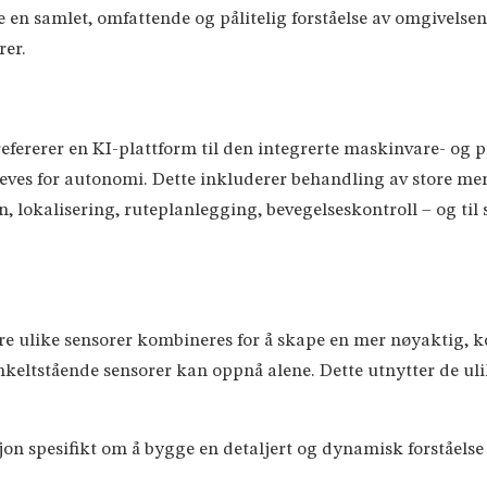
 en samlet, omfattende og pålitelig forståelse av omgivelse
er.
ererer en KI-plattform til den integrerte maskinvare- og
s for autonomi. Dette inkluderer behandling av store men
, lokalisering, ruteplanlegging, bevegelseskontroll – og til s
ere ulike sensorer kombineres for å skape en mer nøyaktig, k
keltstående sensorer kan oppnå alene. Dette utnytter de uli
sjon spesifikt om å bygge en detaljert og dynamisk forståel