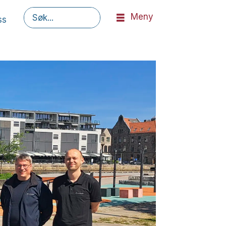
Meny
ss
Søk