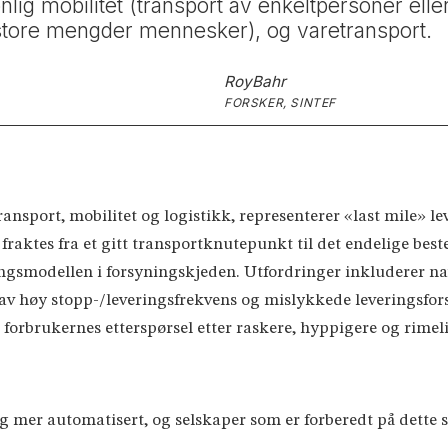
lig mobilitet (transport av enkeltpersoner ell
v store mengder mennesker), og varetransport.
Roy
Bahr
FORSKER, SINTEF
ansport, mobilitet og logistikk, representerer «last mile» lev
fraktes fra et gitt transportknutepunkt til det endelige bes
ingsmodellen i forsyningskjeden. Utfordringer inkluderer na
av høy stopp-/leveringsfrekvens og mislykkede leveringsfor
 forbrukernes etterspørsel etter raskere, hyppigere og rimeli
g mer automatisert, og selskaper som er forberedt på dette ski