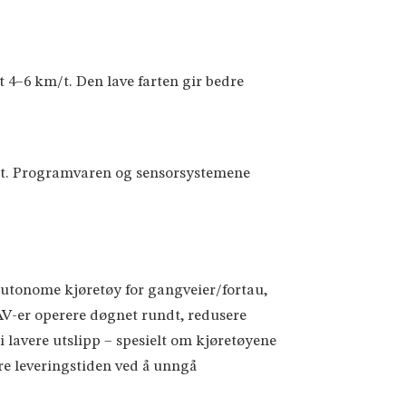
t 4–6 km/t. Den lave farten gir bedre
km/t. Programvaren og sensorsystemene
 autonome kjøretøy for gangveier/fortau,
AV-er operere døgnet rundt, redusere
i lavere utslipp – spesielt om kjøretøyene
dre leveringstiden ved å unngå