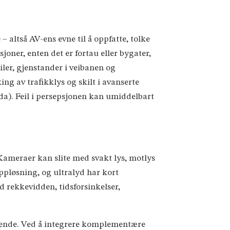
– altså AV-ens evne til å oppfatte, tolke
joner, enten det er fortau eller bygater,
iler, gjenstander i veibanen og
ing av trafikklys og skilt i avanserte
nda). Feil i persepsjonen kan umiddelbart
 Kameraer kan slite med svakt lys, motlys
ppløsning, og ultralyd har kort
 rekkevidden, tidsforsinkelser,
eggende. Ved å integrere komplementære