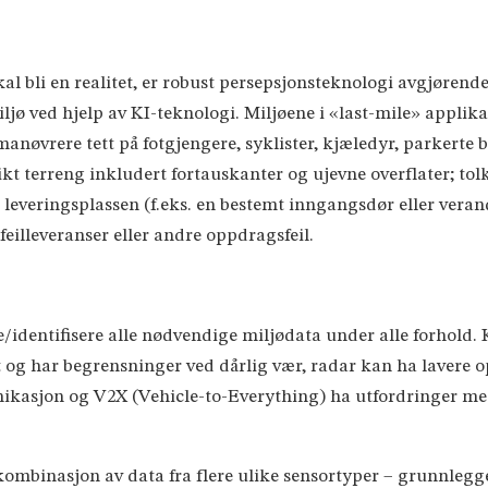
l bli en realitet, er robust persepsjonsteknologi avgjørende 
ø ved hjelp av KI-teknologi. Miljøene i «last-mile» applikas
anøvrere tett på fotgjengere, syklister, kjæledyr, parkerte b
kt terreng inkludert fortauskanter og ujevne overflater; tolk
ge leveringsplassen (f.eks. en bestemt inngangsdør eller vera
feilleveranser eller andre oppdragsfeil.
e/identifisere alle nødvendige miljødata under alle forhold.
t og har begrensninger ved dårlig vær, radar kan ha lavere o
ikasjon og V2X (Vehicle-to-Everything) ha utfordringer med
nt kombinasjon av data fra flere ulike sensortyper – grunnl