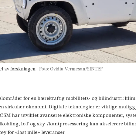
el av forskningen.
Foto: Ovidiu Vermesan/SINTEF
områder for en bærekraftig mobilitets- og bilindustri: klima
en sirkulær økonomi. Digitale teknologier er viktige muligg
4CSM har utviklet avanserte elektroniske komponenter, system
tilkobling, IoT og sky-/kantprosessering kan akselerere bilin
y for «last mile» leveranser.