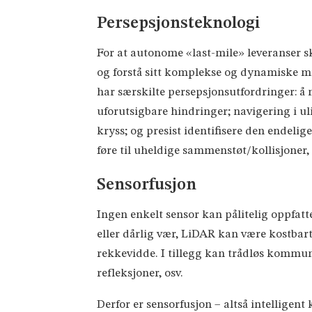
Persepsjonsteknologi
For at autonome «last-mile» leveranser ska
og forstå sitt komplekse og dynamiske milj
har særskilte persepsjonsutfordringer: å m
uforutsigbare hindringer; navigering i uli
kryss; og presist identifisere den endeli
føre til uheldige sammenstøt/kollisjoner, 
Sensorfusjon
Ingen enkelt sensor kan pålitelig oppfatt
eller dårlig vær, LiDAR kan være kostbar
rekkevidde. I tillegg kan trådløs kommun
refleksjoner, osv.
Derfor er sensorfusjon – altså intellige