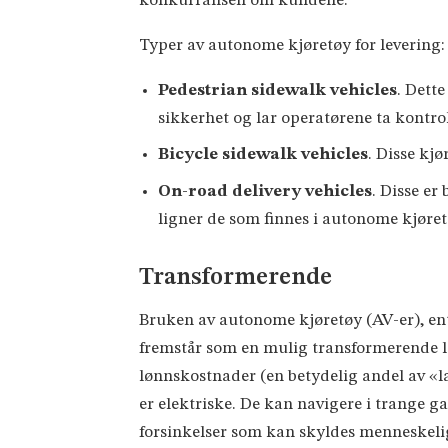
konkurransen om kundene.
Typer av autonome kjøretøy for levering:
Pedestrian sidewalk vehicles
. Dett
sikkerhet og lar operatørene ta kontroll
Bicycle sidewalk vehicles
. Disse kjø
On-road delivery vehicles
. Disse er
ligner de som finnes i autonome kjøret
Transformerende
Bruken av autonome kjøretøy (AV-er), ente
fremstår som en mulig transformerende lø
lønnskostnader (en betydelig andel av «la
er elektriske. De kan navigere i trange ga
forsinkelser som kan skyldes menneskelig