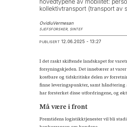
hovedtypene av mobilitet: person
kollektivtransport (transport a
Ovidiu
Vermesan
SJEFSFORSKER, SINTEF
12.06.2025 - 13:27
PUBLISERT
I det raskt skiftende landskapet for varetr
forsyningskjeden. Det innebærer at varer 
kostbare og tidskritiske delen av forretn
finne leveringspunkter, samt håndtering 
har forsterket disse utfordringene, og økt
Må være i front
Fremtidens logistikktjenester vil bli stadi