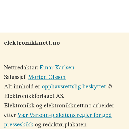
elektronikknett.no
Nettredaktør:
Einar Karlsen
Salgssjef:
Morten Olsson
Alt innhold er
opphavsrettslig beskyttet
©
Elektronikkforlaget AS.
Elektronikk og elektronikknett.no arbeider
etter
Vær Varsom-plakatens regler for god
presseskikk
og redaktørplakaten