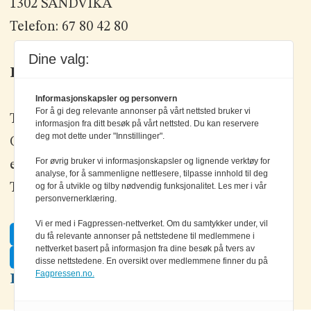
1302 SANDVIKA
Telefon: 67 80 42 80
Dine valg:
Kontakt oss
Informasjonskapsler og personvern
For å gi deg relevante annonser på vårt nettsted bruker vi
Tlf: +47 67 80 42 80
informasjon fra ditt besøk på vårt nettsted. Du kan reservere
deg mot dette under "Innstillinger".
Olav Brunborgs vei 6, 1396 Billingstad
For øvrig bruker vi informasjonskapsler og lignende verktøy for
epost:
elektronikk@elektronikkforlaget.no
analyse, for å sammenligne nettlesere, tilpasse innhold til deg
og for å utvikle og tilby nødvendig funksjonalitet. Les mer i vår
Tips oss:
tips@elektronikkforlaget.no
personvernerklæring.
Vi er med i Fagpressen-nettverket. Om du samtykker under, vil
Facebook
du få relevante annonser på nettstedene til medlemmene i
nettverket basert på informasjon fra dine besøk på tvers av
Twitter
disse nettstedene. En oversikt over medlemmene finner du på
Fagpressen.no.
LinkedIn