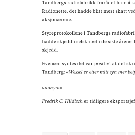
Tandbergs radiofabrikk frarådet ham å sel
Radionette, det hadde blitt mest skatt ved
aksjonærene.
Styreprotokollene i Tandbergs radiofabrik
hadde skjedd i selskapet i de siste årene
skjedd.
Evensen syntes det var positivt at det sk
Tandberg: «
Wessel er etter mitt syn mer be
anonym
».
Fredrik C. Hildisch
er tidligere eksportsje