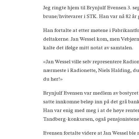
Jeg ringte hjem til Brynjulf Evensen 3. s
brune/hvitevarer i STK. Han var nå 82 å
Han fortalte at etter møtene i Fabrikantf
deltakerne. Jan Wessel kom, men Vebjørn
kalte det ifølge mitt notat av samtalen.
«Jan Wessel ville selv representere Radi
nærmeste i Radionette, Niels Halding, du
du her!»
Brynjulf Evensen var medlem av bostyret 
satte innkomne beløp inn på det grå bank
Han var enig med meg i at de høye rentene
Tandberg-konkursen, også pensjonistene
Evensen fortalte videre at Jan Wessel ble