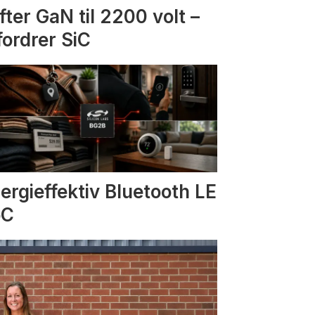
fter GaN til 2200 volt –
fordrer SiC
ergieffektiv Bluetooth LE
oC