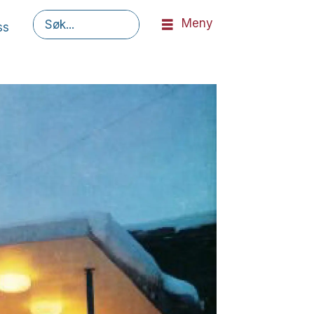
Meny
ss
Søk