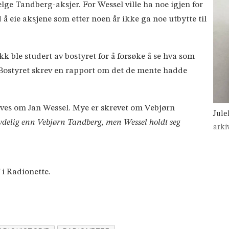
ge Tandberg-aksjer. For Wessel ville ha noe igjen for
 å eie aksjene som etter noen år ikke ga noe utbytte til
k ble studert av bostyret for å forsøke å se hva som
. Bostyret skrev en rapport om det de mente hadde
rives om Jan Wessel. Mye er skrevet om Vebjørn
Jule
tydelig enn Vebjørn Tandberg, men Wessel holdt seg
arki
f i Radionette.