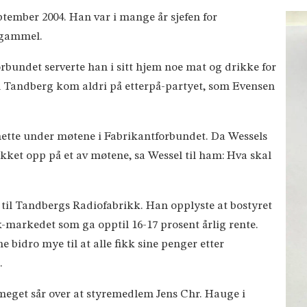
eptember 2004. Han var i mange år sjefen for
r gammel.
orbundet serverte han i sitt hjem noe mat og drikke for
 Tandberg kom aldri på etterpå-partyet, som Evensen
onette under møtene i Fabrikantforbundet. Da Wessels
kket opp på et av møtene, sa Wessel til ham: Hva skal
til Tandbergs Radiofabrikk. Han opplyste at bostyret
-markedet som ga opptil 16-17 prosent årlig rente.
 bidro mye til at alle fikk sine penger etter
.
 meget sår over at styremedlem Jens Chr. Hauge i