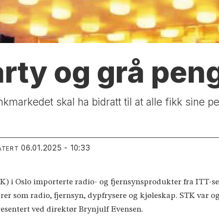
arty og grå pe
ankmarkedet skal ha bidratt til at alle fikk sin
06.01.2025 - 10:33
ATERT
) i Oslo importerte radio- og fjernsynsprodukter fra ITT-se
rer som radio, fjernsyn, dypfrysere og kjøleskap. STK var 
sentert ved direktør Brynjulf Evensen.