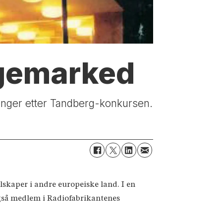
ngemarked
e penger etter Tandberg-konkursen.
lskaper i andre europeiske land. I en
også medlem i Radiofabrikantenes