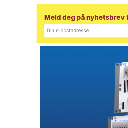
Meld deg på nyhetsbrev f