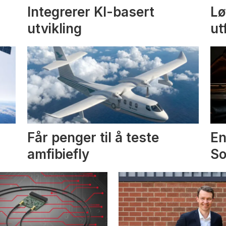
Integrerer KI-basert
Lø
utvikling
ut
Får penger til å teste
En
amfibiefly
S