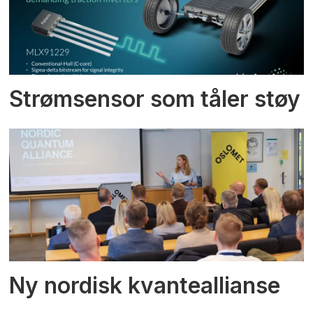
Strømsensor som tåler støy
Ny nordisk kvanteallianse