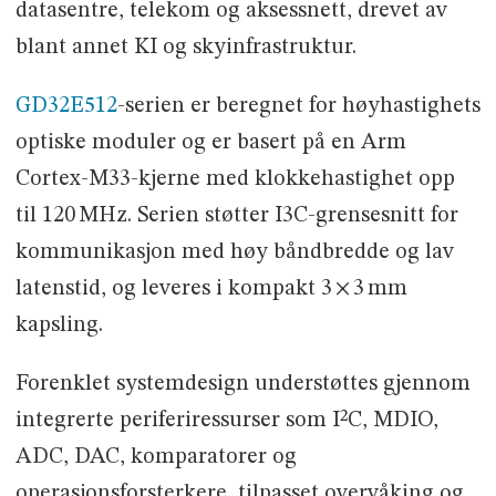
datasentre, telekom og aksessnett, drevet av
blant annet KI og skyinfrastruktur.
GD32E512
-serien er beregnet for høyhastighets
optiske moduler og er basert på en Arm
Cortex-M33-kjerne med klokkehastighet opp
til 120 MHz. Serien støtter I3C-grensesnitt for
kommunikasjon med høy båndbredde og lav
latenstid, og leveres i kompakt 3 × 3 mm
kapsling.
Forenklet systemdesign understøttes gjennom
integrerte periferiressurser som I²C, MDIO,
ADC, DAC, komparatorer og
operasjonsforsterkere, tilpasset overvåking og