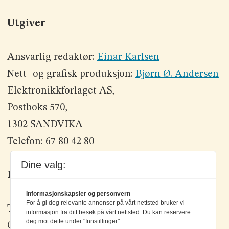
Utgiver
Ansvarlig redaktør:
Einar Karlsen
Nett- og grafisk produksjon:
Bjørn Ø. Andersen
Elektronikkforlaget AS,
Postboks 570,
1302 SANDVIKA
Telefon: 67 80 42 80
Dine valg:
Kontakt oss
Informasjonskapsler og personvern
For å gi deg relevante annonser på vårt nettsted bruker vi
Tlf: +47 67 80 42 80
informasjon fra ditt besøk på vårt nettsted. Du kan reservere
deg mot dette under "Innstillinger".
Olav Brunborgs vei 6, 1396 Billingstad