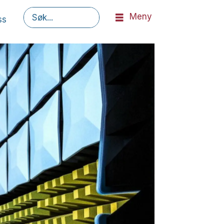
Meny
ss
Søk