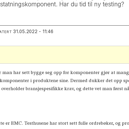
 erstatningskomponent. Har du tid til ny testing?
31.05.2022 - 11:46
DATERT
r man har sett bygge seg opp for komponenter gjør at mange
ve komponenter i produktene sine. Dermed dukker det opp sp
overholder bransjespesifikke krav, og dette vet man først n
te er EMC. Testhusene har stort sett fulle ordrebøker, og pr