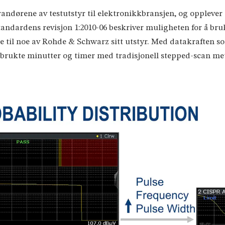
andørene av testutstyr til elektronikkbransjen, og opplever e
tandardens revisjon 1:2010-06 beskriver muligheten for å b
ke til noe av Rohde & Schwarz sitt utstyr. Med datakraften 
rukte minutter og timer med tradisjonell stepped-scan met