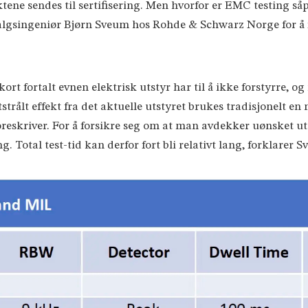
ene sendes til sertifisering. Men hvorfor er EMC testing såp
salgsingeniør Bjørn Sveum hos Rohde & Schwarz Norge for å f
t fortalt evnen elektrisk utstyr har til å ikke forstyrre, og i
te utstrålt effekt fra det aktuelle utstyret brukes tradisjone
skriver. For å forsikre seg om at man avdekker uønsket ut
 Total test-tid kan derfor fort bli relativt lang, forklarer 