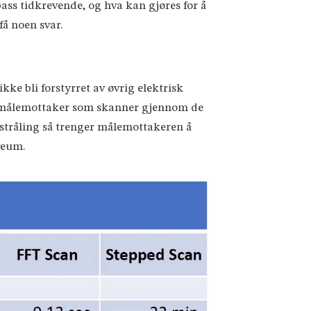
ass tidkrevende, og hva kan gjøres for å
å noen svar.
kke bli forstyrret av øvrig elektrisk
lt en målemottaker som skanner gjennom de
stråling så trenger målemottakeren å
Sveum.