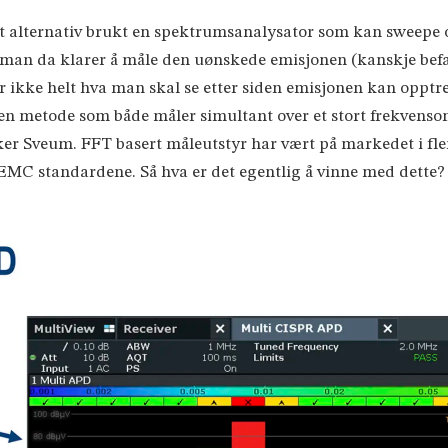
t alternativ brukt en spektrumsanalysator som kan sweepe ov
man da klarer å måle den uønskede emisjonen (kanskje befa
r ikke helt hva man skal se etter siden emisjonen kan opptre
en metode som både måler simultant over et stort frekvenso
r Sveum. FFT basert måleutstyr har vært på markedet i flere t
EMC standardene. Så hva er det egentlig å vinne med dette?